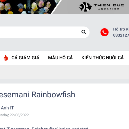
Hỗ Trợ 
033212
CÁ GIẢM GIÁ
MẪU HỒ CÁ
KIẾN THỨC NUÔI CÁ
esemani Rainbowfish
 Anh IT
sday, 22/06/2022