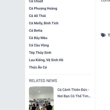
Cont
Cá Chuột
Cá Phượng Hoàng
Cá Ali Thái
Cá Molly, Bình Tích
Cá Betta
T
Cá Bảy Màu
Cá Cầu Vồng
Tép Thủy Sinh
Lau Kiếng, Vệ Sinh Hồ
Thức Ăn Cá
RELATED NEWS
Cá Cảnh Thiên Đức -
Nơi Bạn Có Thể Tìm
Thấy Những Loại Cá
Cảnh Đẹp, Dễ Nuôi