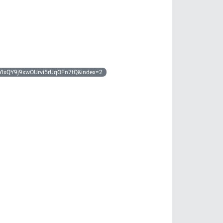
nYlxQY9j9xwOUrvi5rUqOFn7tQ&index=2