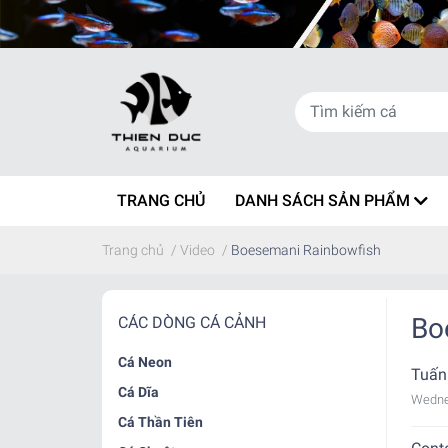
TRANG CHỦ
DANH SÁCH SẢN PHẨM
Trang chủ
/
Video
/
Boesemani Rainbowfish
Bo
CÁC DÒNG CÁ CẢNH
Cá Neon
Tuấn
Cá Dĩa
Wedne
Cá Thần Tiên