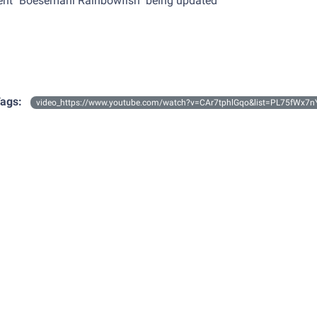
ent "Boesemani Rainbowfish" being updated
ags:
video_https://www.youtube.com/watch?v=CAr7tphlGqo&list=PL75fWx7