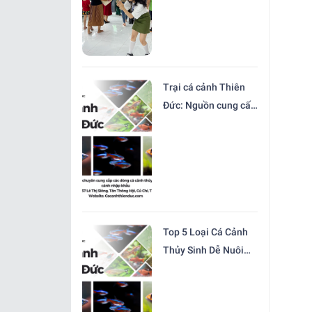
Với Giá Rẻ
Trại cá cảnh Thiên
Đức: Nguồn cung cấp
cá cảnh thủy sinh giá
rẻ và uy tín
Top 5 Loại Cá Cảnh
Thủy Sinh Dễ Nuôi
Cho Người Mới Chơi