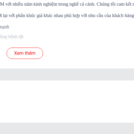
.HCM với nhiều năm kinh nghiệm trong nghề cá cảnh. Chúng tôi cam kết
i lại với phân khúc giá khác nhau phù hợp với nhu cầu của khách hàng
 mạnh
ông bệnh tật
Á SỐNG đến tay khách hàng
Xem thêm
 cá để shop xử lý nếu có hư hao.
yển.
ab )