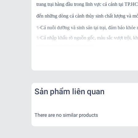
trang trại hàng đầu trong lĩnh vực cá cảnh tại TP
đến những dòng cá cảnh thủy sinh chất lượng và mớ
✨
Cá nuôi dưỡng và sinh sản tại trại, đảm bảo khỏe
✨
Cá nhập khẩu rõ nguồn gốc, màu sắc vượt trội, kh
-------------------------------------
✨
Ngoài ra khi mua hàng, trại còn BẢO HÀNH C
✨
Khi nhận hàng vui lòng quay video kiểm tra thùng
-------------------------------------
📌
Vận Chuyển:
Kể từ khi đơn hàng đã bàn giao cho đơn vị vận chu
Sản phẩm liên quan
- Nội thành: + Hỏa Tốc: 1-2 tiếng ( Tính theo phí gr
+ Nhanh : 1- 2 ngày
- Tỉnh Miền Nam và Miền Trung: + 2 - 3 ngày
There are no similar products
- Tỉnh Miền Bắc: + 2 - 3 ngày
-------------------------------------
,