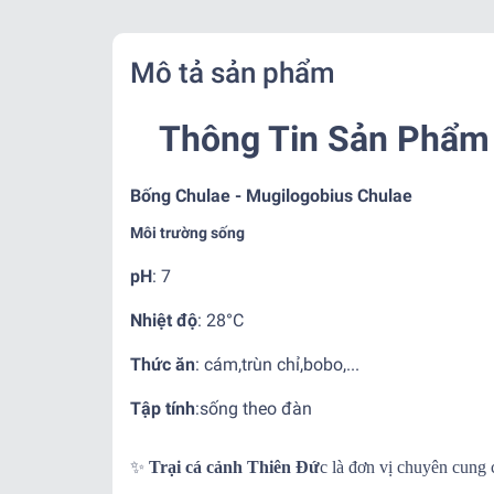
Mô tả sản phẩm
Thông Tin Sản Phẩm 
Bống Chulae - Mugilogobius Chulae
Môi trường sống
pH
: 7
Nhiệt độ
:
28°C
Thức ăn
: cám,trùn chỉ,bobo,...
Tập tính
:
sống theo đàn
✨
Trại cá cảnh Thiên Đứ
c là đơn vị chuyên cung 