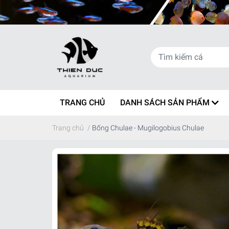
TRANG CHỦ
DANH SÁCH SẢN PHẨM
Trang chủ
/
Bống Chulae - Mugilogobius Chulae