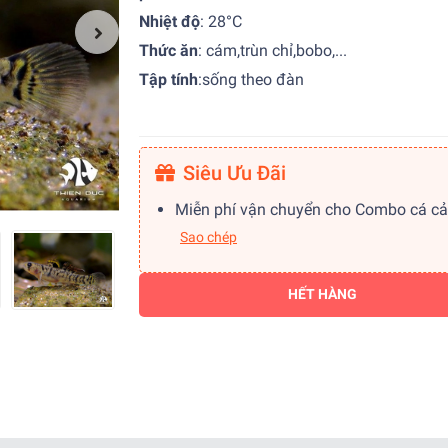
Nhiệt độ
:
28°C
Thức ăn
: cám,trùn chỉ,bobo,...
Tập tính
:
sống theo đàn
Siêu Ưu Đãi
Miễn phí vận chuyển cho Combo cá c
Sao chép
HẾT HÀNG