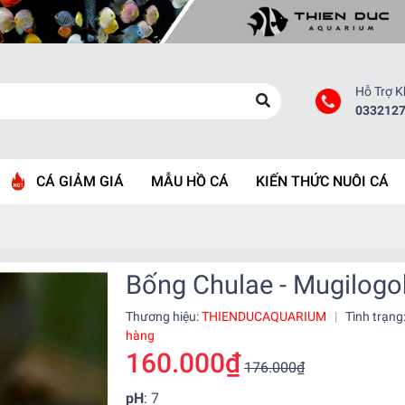
Hỗ Trợ 
033212
CÁ GIẢM GIÁ
MẪU HỒ CÁ
KIẾN THỨC NUÔI CÁ
Bống Chulae - Mugilogo
Thương hiệu:
THIENDUCAQUARIUM
|
Tình trạng
hàng
160.000₫
176.000₫
pH
: 7