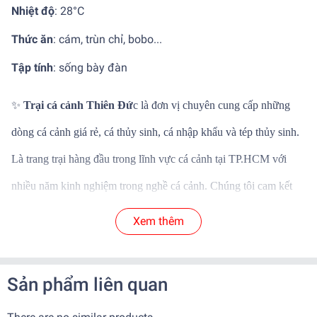
Nhiệt độ
: 28°C
Thức ăn
: cám, trùn chỉ, bobo...
Tập tính
: sống bày đàn
✨
Trại cá cảnh Thiên Đứ
c là đơn vị chuyên cung cấp những
dòng cá cảnh giá rẻ, cá thủy sinh, cá nhập khẩu và tép thủy sinh.
Là trang trại hàng đầu trong lĩnh vực cá cảnh tại TP.HCM với
nhiều năm kinh nghiệm trong nghề cá cảnh. Chúng tôi cam kết
mang đến những dòng cá cảnh thủy sinh chất lượng và mới lại
Xem thêm
với phân khúc giá khác nhau phù hợp với nhu cầu của khách
hàng
Sản phẩm liên quan
✨
Cá nuôi dưỡng và sinh sản tại trại, đảm bảo khỏe mạnh
✨
Cá nhập khẩu rõ nguồn gốc, màu sắc vượt trội, không bệnh tật