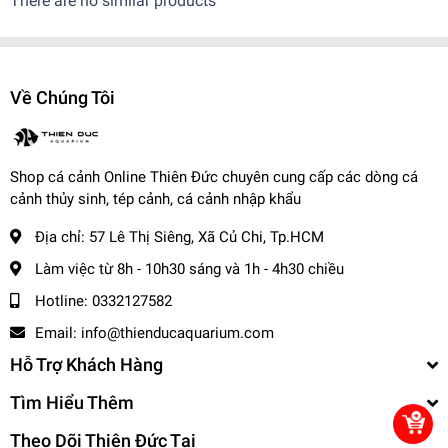
There are no similar products
-------------------------------------
✨
Ngoài ra khi mua hàng, trại còn BẢO HÀNH CÁ SỐNG đến
tay khách hàng
Về Chúng Tôi
✨
Khi nhận hàng vui lòng quay video kiểm tra thùng cá để shop
xử lý nếu có hư hao.
-------------------------------------
📌
Vận Chuyển:
Shop cá cảnh Online Thiên Đức chuyên cung cấp các dòng cá
cảnh thủy sinh, tép cảnh, cá cảnh nhập khẩu
Kể từ khi đơn hàng đã bàn giao cho đơn vị vận chuyển.
- Nội thành: + Hỏa Tốc: 1-2 tiếng ( Tính theo phí grab )
Địa chỉ:
57 Lê Thị Siêng, Xã Củ Chi, Tp.HCM
+ Nhanh : 1- 2 ngày
Làm việc từ 8h - 10h30 sáng và 1h - 4h30 chiều
- Tỉnh Miền Nam và Miền Trung: + 2 - 3 ngày
Hotline:
0332127582
- Tỉnh Miền Bắc: + 2 - 3 ngày
-------------------------------------
Email:
info@thienducaquarium.com
Hỗ Trợ Khách Hàng
,
Cá Cảnh Thiên Đức
Tìm Hiểu Thêm
☎️
Hotline (Zalo): 0332127582 / 0982577871
Theo Dõi Thiên Đức Tại
🌎
Website:
cacanhthienduc.com