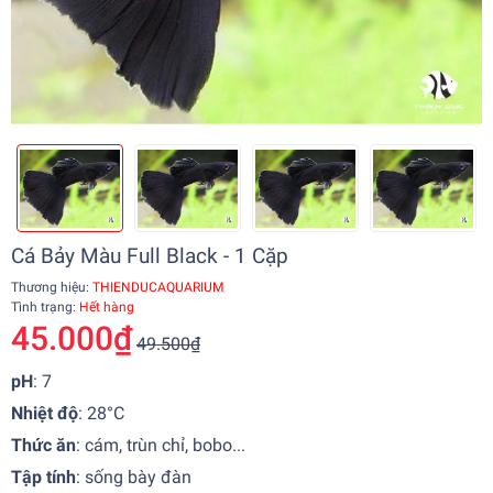
Cá Bảy Màu Full Black - 1 Cặp
Thương hiệu:
THIENDUCAQUARIUM
Tình trạng:
Hết hàng
45.000₫
49.500₫
pH
: 7
Nhiệt độ
: 28°C
Thức ăn
: cám, trùn chỉ, bobo...
Tập tính
: sống bày đàn