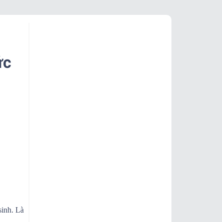
ức
sinh. Là