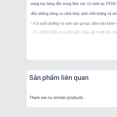
trang trại hàng đầu trong lĩnh vực cá cảnh tại TP
đến những dòng cá cảnh thủy sinh chất lượng và mớ
✨
Cá nuôi dưỡng và sinh sản tại trại, đảm bảo khỏe
✨
Cá nhập khẩu rõ nguồn gốc, màu sắc vượt trội, kh
-------------------------------------
✨
Ngoài ra khi mua hàng, trại còn BẢO HÀNH C
✨
Khi nhận hàng vui lòng quay video kiểm tra thùng
-------------------------------------
📌
Vận Chuyển:
Kể từ khi đơn hàng đã bàn giao cho đơn vị vận chu
Sản phẩm liên quan
- Nội thành: + Hỏa Tốc: 1-2 tiếng ( Tính theo phí gr
+ Nhanh : 1- 2 ngày
- Tỉnh Miền Nam và Miền Trung: + 2 - 3 ngày
There are no similar products
- Tỉnh Miền Bắc: + 2 - 3 ngày
-------------------------------------
,