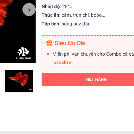
Nhiệt độ
: 28°C
Thức ăn
: cám, trùn chỉ, bobo...
Tập tính
: sống bày đàn
Siêu Ưu Đãi
Miễn phí vận chuyển cho Combo cá c
Sao chép
HẾT HÀNG