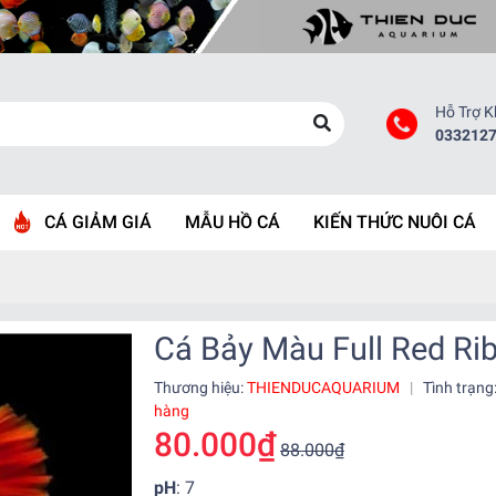
Hỗ Trợ 
033212
CÁ GIẢM GIÁ
MẪU HỒ CÁ
KIẾN THỨC NUÔI CÁ
Cá Bảy Màu Full Red Rib
Thương hiệu:
THIENDUCAQUARIUM
|
Tình trạng
hàng
80.000₫
88.000₫
pH
: 7