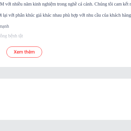
.HCM với nhiều năm kinh nghiệm trong nghề cá cảnh. Chúng tôi cam kết
i lại với phân khúc giá khác nhau phù hợp với nhu cầu của khách hàng
 mạnh
ông bệnh tật
Á SỐNG đến tay khách hàng
Xem thêm
 cá để shop xử lý nếu có hư hao.
yển.
ab )