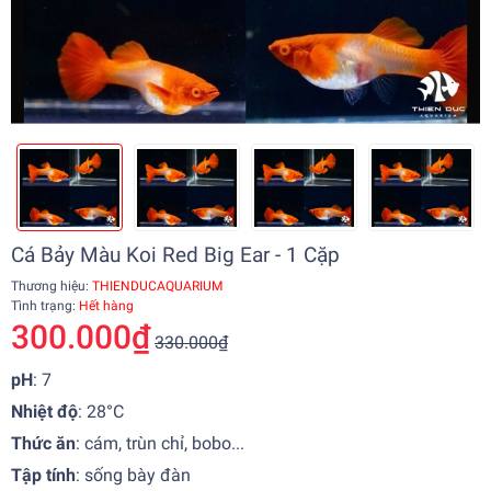
Cá Bảy Màu Koi Red Big Ear - 1 Cặp
Thương hiệu:
THIENDUCAQUARIUM
Tình trạng:
Hết hàng
300.000₫
330.000₫
pH
: 7
Nhiệt độ
: 28°C
Thức ăn
: cám, trùn chỉ, bobo...
Tập tính
: sống bày đàn