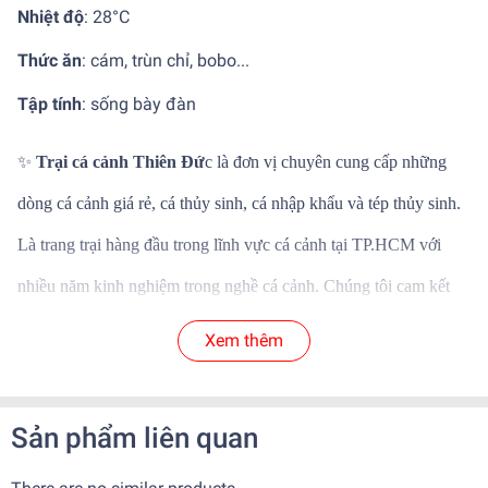
Nhiệt độ
: 28°C
Thức ăn
: cám, trùn chỉ, bobo...
Tập tính
: sống bày đàn
✨
Trại cá cảnh Thiên Đứ
c là đơn vị chuyên cung cấp những
dòng cá cảnh giá rẻ, cá thủy sinh, cá nhập khẩu và tép thủy sinh.
Là trang trại hàng đầu trong lĩnh vực cá cảnh tại TP.HCM với
nhiều năm kinh nghiệm trong nghề cá cảnh. Chúng tôi cam kết
mang đến những dòng cá cảnh thủy sinh chất lượng và mới lại
Xem thêm
với phân khúc giá khác nhau phù hợp với nhu cầu của khách
hàng
Sản phẩm liên quan
✨
Cá nuôi dưỡng và sinh sản tại trại, đảm bảo khỏe mạnh
✨
Cá nhập khẩu rõ nguồn gốc, màu sắc vượt trội, không bệnh tật