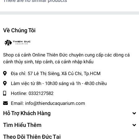
There are no similar products
-------------------------------------
✨
Ngoài ra khi mua hàng, trại còn BẢO HÀNH CÁ SỐNG đến
tay khách hàng
Về Chúng Tôi
✨
Khi nhận hàng vui lòng quay video kiểm tra thùng cá để shop
xử lý nếu có hư hao.
-------------------------------------
📌
Vận Chuyển:
Shop cá cảnh Online Thiên Đức chuyên cung cấp các dòng cá
cảnh thủy sinh, tép cảnh, cá cảnh nhập khẩu
Kể từ khi đơn hàng đã bàn giao cho đơn vị vận chuyển.
- Nội thành: + Hỏa Tốc: 1-2 tiếng ( Tính theo phí grab )
Địa chỉ:
57 Lê Thị Siêng, Xã Củ Chi, Tp.HCM
+ Nhanh : 1- 2 ngày
Làm việc từ 8h - 10h30 sáng và 1h - 4h30 chiều
- Tỉnh Miền Nam và Miền Trung: + 2 - 3 ngày
Hotline:
0332127582
- Tỉnh Miền Bắc: + 2 - 3 ngày
-------------------------------------
Email:
info@thienducaquarium.com
Hỗ Trợ Khách Hàng
,
Cá Cảnh Thiên Đức
Tìm Hiểu Thêm
☎️
Hotline (Zalo): 0332127582 / 0982577871
Theo Dõi Thiên Đức Tại
🌎
Website:
cacanhthienduc.com