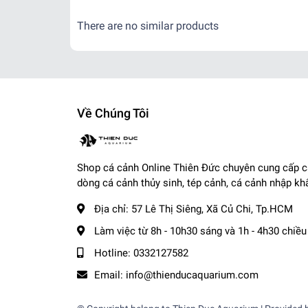
- Tỉnh Miền Nam và Miền Trung: + 2 - 3 ngày
There are no similar products
- Tỉnh Miền Bắc: + 2 - 3 ngày
-------------------------------------
,
Cá Cảnh Thiên Đức
☎️
Hotline (Zalo): 0332127582 / 0982577871
Về Chúng Tôi
🌎
Website:
cacanhthienduc.com
📧
Email : info@thienducaquarium.com
Địa chỉ: 57 Lê Thị Siêng, Ấp Tiền, Tân Thông Hội
Shop cá cảnh Online Thiên Đức chuyên cung cấp 
#cacanh #cathuysinh #caneon #cacanhgiare #thuysi
dòng cá cảnh thủy sinh, tép cảnh, cá cảnh nhập kh
Cảm ơn quý khách đã tin tưởng và ủng hộ
❤️❤️❤️❤
Địa chỉ:
57 Lê Thị Siêng, Xã Củ Chi, Tp.HCM
Làm việc từ 8h - 10h30 sáng và 1h - 4h30 chiều
Hotline:
0332127582
Email:
info@thienducaquarium.com