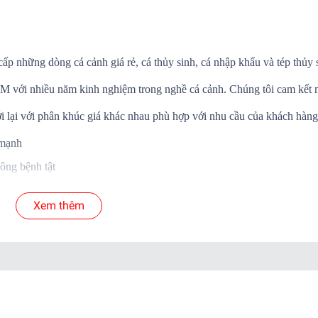
cấp những dòng cá cảnh giá rẻ, cá thủy sinh, cá nhập khẩu và tép thủy 
.HCM với nhiều năm kinh nghiệm trong nghề cá cảnh. Chúng tôi cam kết
i lại với phân khúc giá khác nhau phù hợp với nhu cầu của khách hàng
 mạnh
ông bệnh tật
Á SỐNG đến tay khách hàng
Xem thêm
 cá để shop xử lý nếu có hư hao.
yển.
ab )