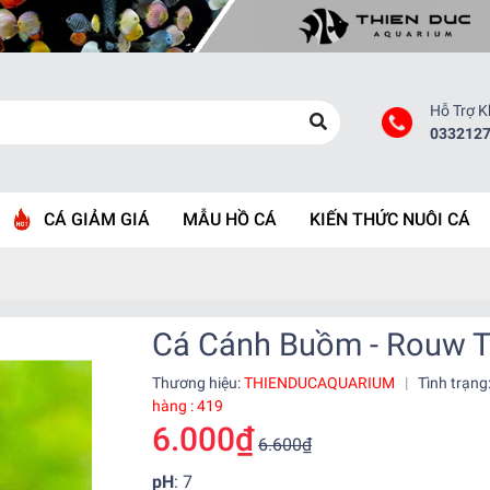
Hỗ Trợ 
033212
CÁ GIẢM GIÁ
MẪU HỒ CÁ
KIẾN THỨC NUÔI CÁ
Cá Cánh Buồm - Rouw T
Thương hiệu:
THIENDUCAQUARIUM
|
Tình trạng
hàng : 419
6.000₫
6.600₫
pH
: 7