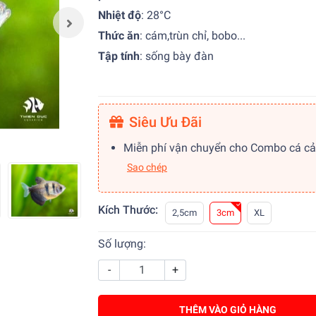
Nhiệt độ
:
28°C
Thức ăn
:
cám,trùn chỉ, bobo...
Tập tính
:
sống bày đàn
Siêu Ưu Đãi
Miễn phí vận chuyển cho Combo cá c
Sao chép
Kích Thước:
2,5cm
3cm
XL
Số lượng:
-
+
THÊM VÀO GIỎ HÀNG