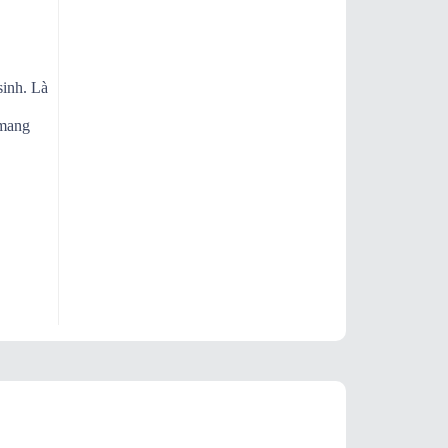
sinh. Là
 mang