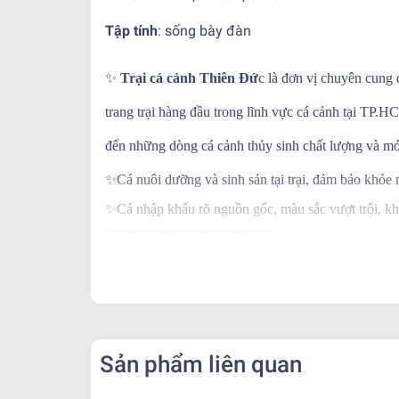
Tập tính
:
sống bày đàn
✨
Trại cá cảnh Thiên Đứ
c là đơn vị chuyên cung 
trang trại hàng đầu trong lĩnh vực cá cảnh tại TP
đến những dòng cá cảnh thủy sinh chất lượng và mớ
✨
Cá nuôi dưỡng và sinh sản tại trại, đảm bảo khỏe
✨
Cá nhập khẩu rõ nguồn gốc, màu sắc vượt trội, kh
-------------------------------------
✨
Ngoài ra khi mua hàng, trại còn BẢO HÀNH C
✨
Khi nhận hàng vui lòng quay video kiểm tra thùng
-------------------------------------
📌
Vận Chuyển:
Kể từ khi đơn hàng đã bàn giao cho đơn vị vận chu
Sản phẩm liên quan
- Nội thành: + Hỏa Tốc: 1-2 tiếng ( Tính theo phí gr
+ Nhanh : 1- 2 ngày