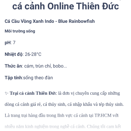
cá cảnh Online Thiên Đức
Cá Cầu Vồng Xanh Indo - Blue Rainbowfish
Môi trường sống
pH
: 7
Nhiệt độ
:
26-28°C
Thức ăn
: cám, trùn chỉ, bobo...
Tập tính
:
sống theo đàn
✨
Trại cá cảnh Thiên Đứ
c là đơn vị chuyên cung cấp những
dòng cá cảnh giá rẻ, cá thủy sinh, cá nhập khẩu và tép thủy sinh.
Là trang trại hàng đầu trong lĩnh vực cá cảnh tại TP.HCM với
nhiều năm kinh nghiệm trong nghề cá cảnh. Chúng tôi cam kết