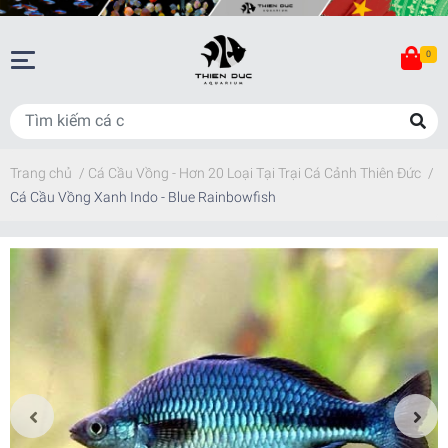
0
Trang chủ
/
Cá Cầu Vồng - Hơn 20 Loại Tại Trại Cá Cảnh Thiên Đức
/
Cá Cầu Vồng Xanh Indo - Blue Rainbowfish