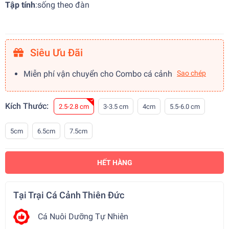
Tập tính
:
sống theo đàn
Siêu Ưu Đãi
Miễn phí vận chuyển cho Combo cá cảnh
Sao chép
Kích Thước:
2.5-2.8 cm
3-3.5 cm
4cm
5.5-6.0 cm
5cm
6.5cm
7.5cm
HẾT HÀNG
Tại Trại Cá Cảnh Thiên Đức
Cá Nuôi Dưỡng Tự Nhiên