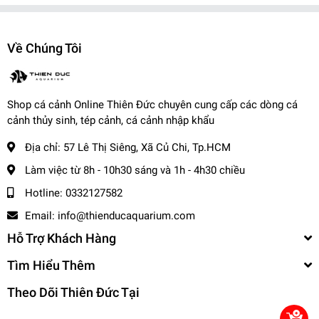
- Tỉnh Miền Nam và Miền Trung: + 2 - 3 ngày
- Tỉnh Miền Bắc: + 2 - 3 ngày
-------------------------------------
Về Chúng Tôi
,
Cá Cảnh Thiên Đức
☎️
Hotline (Zalo): 0332127582 / 0982577871
Shop cá cảnh Online Thiên Đức chuyên cung cấp các dòng cá
🌎
Website:
cacanhthienduc.com
cảnh thủy sinh, tép cảnh, cá cảnh nhập khẩu
📧
Email : info@thienducaquarium.com
Địa chỉ:
57 Lê Thị Siêng, Xã Củ Chi, Tp.HCM
Địa chỉ: 57 Lê Thị Siêng, Ấp Tiền, Tân Thông Hội, Củ Chi
#cacanh #cathuysinh #caneon #cacanhgiare #thuysinhgiare
Làm việc từ 8h - 10h30 sáng và 1h - 4h30 chiều
Cảm ơn quý khách đã tin tưởng và ủng hộ
❤️❤️❤️❤️
Hotline:
0332127582
Email:
info@thienducaquarium.com
Hỗ Trợ Khách Hàng
Tìm Hiểu Thêm
Theo Dõi Thiên Đức Tại