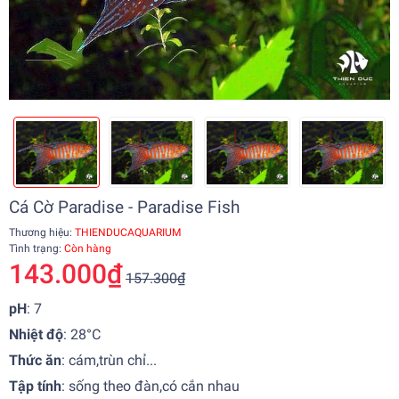
Cá Cờ Paradise - Paradise Fish
Thương hiệu:
THIENDUCAQUARIUM
Tình trạng:
Còn hàng
143.000₫
157.300₫
pH
: 7
Nhiệt độ
:
28°C
Thức ăn
:
cám,trùn chỉ...
Tập tính
:
sống theo đàn,có cắn nhau