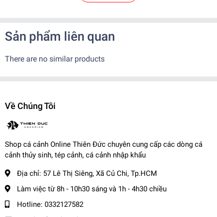
với phân khúc giá khác nhau phù hợp với nhu cầu của khách
hàng
Sản phẩm liên quan
✨
Cá nuôi dưỡng và sinh sản tại trại, đảm bảo khỏe mạnh
There are no similar products
✨
Cá nhập khẩu rõ nguồn gốc, màu sắc vượt trội, không bệnh tật
-------------------------------------
✨
Ngoài ra khi mua hàng, trại còn BẢO HÀNH CÁ SỐNG đến
tay khách hàng
Về Chúng Tôi
✨
Khi nhận hàng vui lòng quay video kiểm tra thùng cá để shop
xử lý nếu có hư hao.
-------------------------------------
📌
Vận Chuyển:
Shop cá cảnh Online Thiên Đức chuyên cung cấp các dòng cá
cảnh thủy sinh, tép cảnh, cá cảnh nhập khẩu
Kể từ khi đơn hàng đã bàn giao cho đơn vị vận chuyển.
- Nội thành: + Hỏa Tốc: 1-2 tiếng ( Tính theo phí grab )
Địa chỉ:
57 Lê Thị Siêng, Xã Củ Chi, Tp.HCM
+ Nhanh : 1- 2 ngày
Làm việc từ 8h - 10h30 sáng và 1h - 4h30 chiều
- Tỉnh Miền Nam và Miền Trung: + 2 - 3 ngày
Hotline:
0332127582
- Tỉnh Miền Bắc: + 2 - 3 ngày