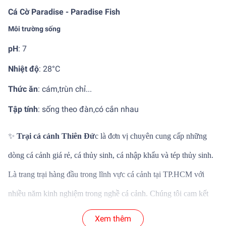
Cá Cờ Paradise - Paradise Fish
Môi trường sống
pH
: 7
Nhiệt độ
:
28°C
Thức ăn
:
cám,trùn chỉ...
Tập tính
:
sống theo đàn,có cắn nhau
✨
Trại cá cảnh Thiên Đứ
c là đơn vị chuyên cung cấp những
dòng cá cảnh giá rẻ, cá thủy sinh, cá nhập khẩu và tép thủy sinh.
Là trang trại hàng đầu trong lĩnh vực cá cảnh tại TP.HCM với
nhiều năm kinh nghiệm trong nghề cá cảnh. Chúng tôi cam kết
mang đến những dòng cá cảnh thủy sinh chất lượng và mới lại
Xem thêm