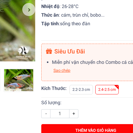
Nhiệt độ
:
26-28°C
Thức ăn
: cám, trùn chỉ, bobo...
Tập tính
:
sống theo đàn
Siêu Ưu Đãi
Miễn phí vận chuyển cho Combo cá c
Sao chép
Kích Thước:
2.2-2.3 cm
2.4-2.5 cm
Số lượng:
-
+
THÊM VÀO GIỎ HÀNG