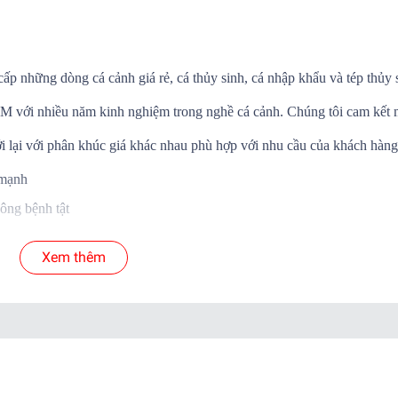
cấp những dòng cá cảnh giá rẻ, cá thủy sinh, cá nhập khẩu và tép thủy 
.HCM với nhiều năm kinh nghiệm trong nghề cá cảnh. Chúng tôi cam kết
i lại với phân khúc giá khác nhau phù hợp với nhu cầu của khách hàng
 mạnh
ông bệnh tật
Á SỐNG đến tay khách hàng
Xem thêm
 cá để shop xử lý nếu có hư hao.
yển.
ab )