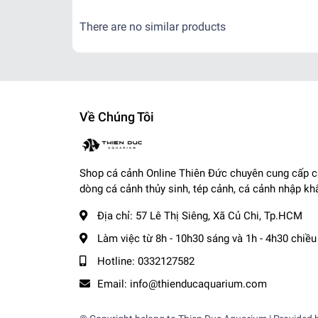
- Tỉnh Miền Nam và Miền Trung: + 2 - 3 ngày
There are no similar products
- Tỉnh Miền Bắc: + 2 - 3 ngày
-------------------------------------
,
Cá Cảnh Thiên Đức
☎️
Hotline (Zalo): 0332127582 / 0982577871
Về Chúng Tôi
🌎
Website:
cacanhthienduc.com
📧
Email : info@thienducaquarium.com
Địa chỉ: 57 Lê Thị Siêng, Ấp Tiền, Tân Thông Hội
Shop cá cảnh Online Thiên Đức chuyên cung cấp 
#cacanh #cathuysinh #caneon #cacanhgiare #thuysi
dòng cá cảnh thủy sinh, tép cảnh, cá cảnh nhập kh
Cảm ơn quý khách đã tin tưởng và ủng hộ
❤️❤️❤️❤
Địa chỉ:
57 Lê Thị Siêng, Xã Củ Chi, Tp.HCM
Làm việc từ 8h - 10h30 sáng và 1h - 4h30 chiều
Hotline:
0332127582
Email:
info@thienducaquarium.com