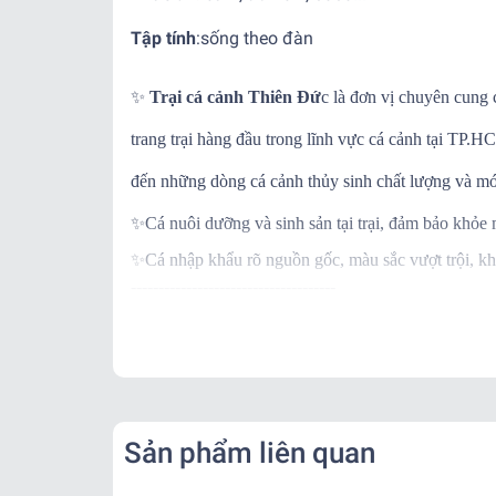
Tập tính
:
sống theo đàn
✨
Trại cá cảnh Thiên Đứ
c là đơn vị chuyên cung 
trang trại hàng đầu trong lĩnh vực cá cảnh tại TP
đến những dòng cá cảnh thủy sinh chất lượng và mớ
✨
Cá nuôi dưỡng và sinh sản tại trại, đảm bảo khỏe
✨
Cá nhập khẩu rõ nguồn gốc, màu sắc vượt trội, kh
-------------------------------------
✨
Ngoài ra khi mua hàng, trại còn BẢO HÀNH C
✨
Khi nhận hàng vui lòng quay video kiểm tra thùng
-------------------------------------
📌
Vận Chuyển:
Kể từ khi đơn hàng đã bàn giao cho đơn vị vận chu
Sản phẩm liên quan
- Nội thành: + Hỏa Tốc: 1-2 tiếng ( Tính theo phí gr
+ Nhanh : 1- 2 ngày