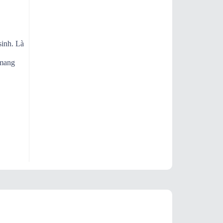
sinh. Là
 mang