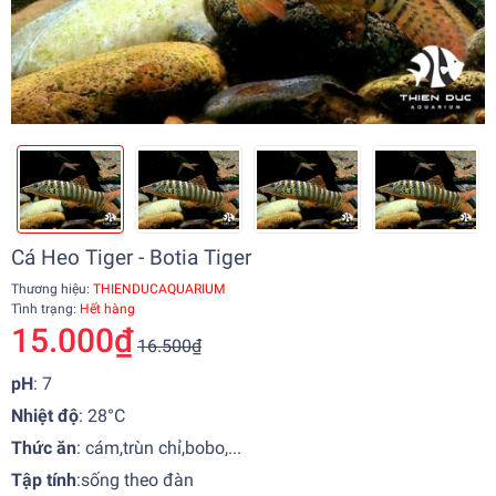
Cá Heo Tiger - Botia Tiger
Thương hiệu:
THIENDUCAQUARIUM
Tình trạng:
Hết hàng
15.000₫
16.500₫
pH
: 7
Nhiệt độ
:
28°C
Thức ăn
: cám,trùn chỉ,bobo,...
Tập tính
:
sống theo đàn