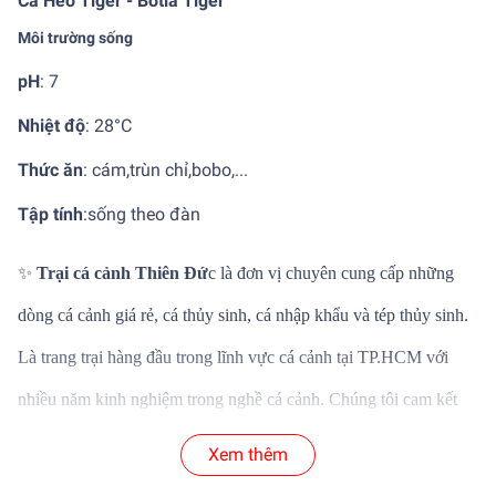
Cá Heo Tiger - Botia Tiger
Môi trường sống
pH
: 7
Nhiệt độ
:
28°C
Thức ăn
: cám,trùn chỉ,bobo,...
Tập tính
:
sống theo đàn
✨
Trại cá cảnh Thiên Đứ
c là đơn vị chuyên cung cấp những
dòng cá cảnh giá rẻ, cá thủy sinh, cá nhập khẩu và tép thủy sinh.
Là trang trại hàng đầu trong lĩnh vực cá cảnh tại TP.HCM với
nhiều năm kinh nghiệm trong nghề cá cảnh. Chúng tôi cam kết
mang đến những dòng cá cảnh thủy sinh chất lượng và mới lại
Xem thêm
với phân khúc giá khác nhau phù hợp với nhu cầu của khách