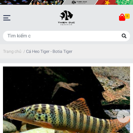
0
Trang chủ
/
Cá Heo Tiger - Botia Tiger