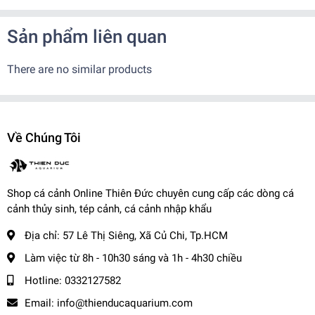
hàng
Sản phẩm liên quan
✨
Cá nuôi dưỡng và sinh sản tại trại, đảm bảo khỏe mạnh
There are no similar products
✨
Cá nhập khẩu rõ nguồn gốc, màu sắc vượt trội, không bệnh tật
-------------------------------------
✨
Ngoài ra khi mua hàng, trại còn BẢO HÀNH CÁ SỐNG đến
tay khách hàng
Về Chúng Tôi
✨
Khi nhận hàng vui lòng quay video kiểm tra thùng cá để shop
xử lý nếu có hư hao.
-------------------------------------
📌
Vận Chuyển:
Shop cá cảnh Online Thiên Đức chuyên cung cấp các dòng cá
cảnh thủy sinh, tép cảnh, cá cảnh nhập khẩu
Kể từ khi đơn hàng đã bàn giao cho đơn vị vận chuyển.
- Nội thành: + Hỏa Tốc: 1-2 tiếng ( Tính theo phí grab )
Địa chỉ:
57 Lê Thị Siêng, Xã Củ Chi, Tp.HCM
+ Nhanh : 1- 2 ngày
Làm việc từ 8h - 10h30 sáng và 1h - 4h30 chiều
- Tỉnh Miền Nam và Miền Trung: + 2 - 3 ngày
Hotline:
0332127582
- Tỉnh Miền Bắc: + 2 - 3 ngày
-------------------------------------
Email:
info@thienducaquarium.com