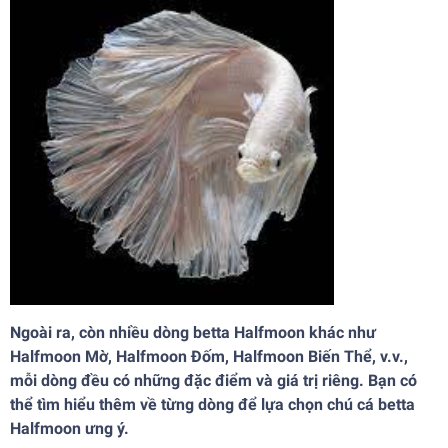
Ngoài ra, còn nhiều dòng betta Halfmoon khác như
Halfmoon Mờ, Halfmoon Đốm, Halfmoon Biến Thể, v.v.,
mỗi dòng đều có những đặc điểm và giá trị riêng. Bạn có
thể tìm hiểu thêm về từng dòng để lựa chọn chú cá betta
Halfmoon ưng ý.