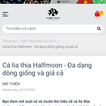
0
Trang chủ
/
Kiến Thức Nuôi Cá Cảnh
/
Cá lia thia Halfmoon - Đa dạng dòng giống và giá cả
Cá lia thia Halfmoon - Đa dạng
dòng giống và giá cả
MR THIỆN
Wednesday, 18/10/2023
Bạn đam mê nuôi cá và muốn tìm hiểu về cá lia thia