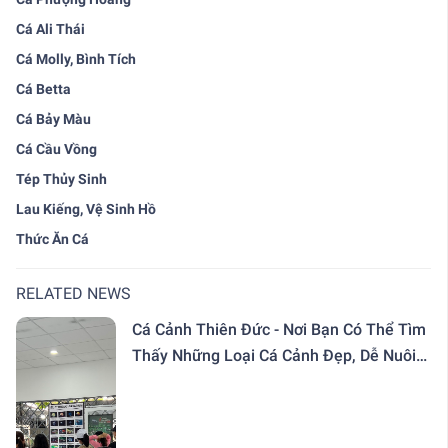
Cá Ali Thái
Cá Molly, Bình Tích
Cá Betta
Cá Bảy Màu
Cá Cầu Vồng
Tép Thủy Sinh
Lau Kiếng, Vệ Sinh Hồ
Thức Ăn Cá
RELATED NEWS
Cá Cảnh Thiên Đức - Nơi Bạn Có Thể Tìm
Thấy Những Loại Cá Cảnh Đẹp, Dễ Nuôi
Với Giá Rẻ