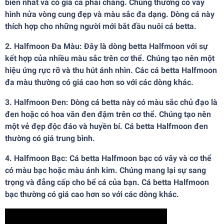
biến nhất và có giá cả phải chăng. Chúng thường có vây
hình nửa vòng cung đẹp và màu sắc đa dạng. Dòng cá này
thích hợp cho những người mới bắt đầu nuôi cá betta.
2. Halfmoon Đa Màu: Đây là dòng betta Halfmoon với sự
kết hợp của nhiều màu sắc trên cơ thể. Chúng tạo nên một
hiệu ứng rực rỡ và thu hút ánh nhìn. Các cá betta Halfmoon
đa màu thường có giá cao hơn so với các dòng khác.
3. Halfmoon Đen: Dòng cá betta này có màu sắc chủ đạo là
đen hoặc có hoa văn đen đậm trên cơ thể. Chúng tạo nên
một vẻ đẹp độc đáo và huyền bí. Cá betta Halfmoon đen
thường có giá trung bình.
4. Halfmoon Bạc: Cá betta Halfmoon bạc có vây và cơ thể
có màu bạc hoặc màu ánh kim. Chúng mang lại sự sang
trọng và đẳng cấp cho bể cá của bạn. Cá betta Halfmoon
bạc thường có giá cao hơn so với các dòng khác.