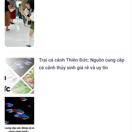
Trại cá cảnh Thiên Đức: Nguồn cung cấp
cá cảnh thủy sinh giá rẻ và uy tín