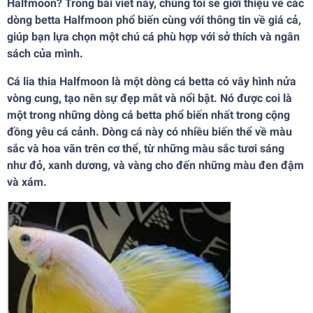
Halfmoon? Trong bài viết này, chúng tôi sẽ giới thiệu về các
dòng betta Halfmoon phổ biến cùng với thông tin về giá cả,
giúp bạn lựa chọn một chú cá phù hợp với sở thích và ngân
sách của mình.
Cá lia thia Halfmoon là một dòng cá betta có vây hình nửa
vòng cung, tạo nên sự đẹp mắt và nổi bật. Nó được coi là
một trong những dòng cá betta phổ biến nhất trong cộng
đồng yêu cá cảnh. Dòng cá này có nhiều biến thể về màu
sắc và hoa văn trên cơ thể, từ những màu sắc tươi sáng
như đỏ, xanh dương, và vàng cho đến những màu đen đậm
và xám.