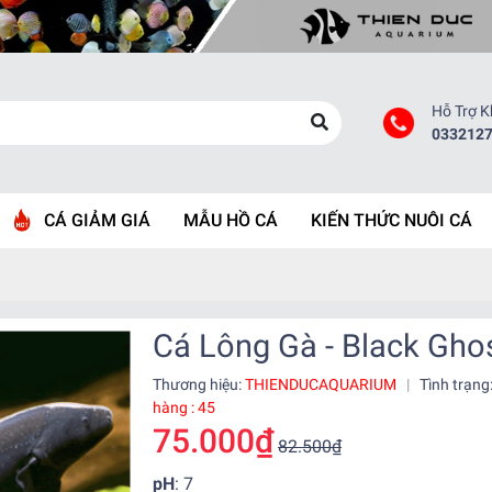
Hỗ Trợ 
033212
CÁ GIẢM GIÁ
MẪU HỒ CÁ
KIẾN THỨC NUÔI CÁ
Cá Lông Gà - Black Gho
Thương hiệu:
THIENDUCAQUARIUM
|
Tình trạng
hàng : 45
75.000₫
82.500₫
pH
: 7