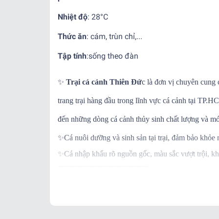
Nhiệt độ
:
28°C
Thức ăn
: cám, trùn chỉ,...
Tập tính
:
sống theo đàn
✨
Trại cá cảnh Thiên Đứ
c là đơn vị chuyên cung 
trang trại hàng đầu trong lĩnh vực cá cảnh tại TP
đến những dòng cá cảnh thủy sinh chất lượng và mớ
✨
Cá nuôi dưỡng và sinh sản tại trại, đảm bảo khỏe
✨
Cá nhập khẩu rõ nguồn gốc, màu sắc vượt trội, kh
-------------------------------------
✨
Ngoài ra khi mua hàng, trại còn BẢO HÀNH C
✨
Khi nhận hàng vui lòng quay video kiểm tra thùng
-------------------------------------
📌
Vận Chuyển: