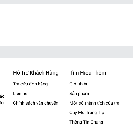
yển.
ab )
Hỗ Trợ Khách Hàng
Tìm Hiểu Thêm
Tra cứu đơn hàng
Giới thiệu
, Củ Chi
Liên hệ
Sản phẩm
các
nhgiare
ẩu
Chính sách vận chuyển
Một số thành tích của trại
️
Quy Mô Trang Trại
Thông Tin Chung