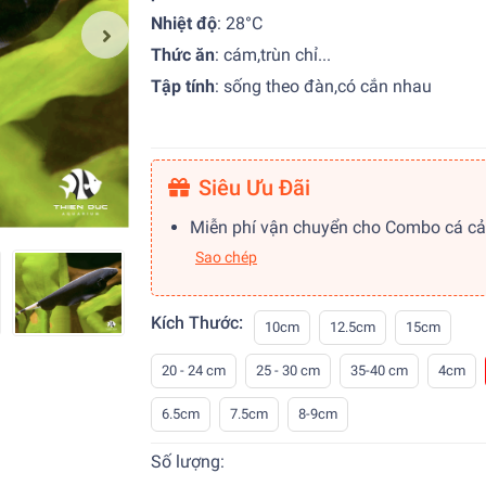
Nhiệt độ
:
28°C
Thức ăn
:
cám,trùn chỉ...
Tập tính
:
sống theo đàn,có cắn nhau
Siêu Ưu Đãi
Miễn phí vận chuyển cho Combo cá c
Sao chép
Kích Thước:
10cm
12.5cm
15cm
20 - 24 cm
25 - 30 cm
35-40 cm
4cm
6.5cm
7.5cm
8-9cm
Số lượng: