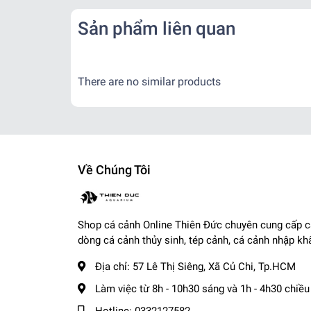
Kể từ khi đơn hàng đã bàn giao cho đơn vị vận chu
Sản phẩm liên quan
- Nội thành: + Hỏa Tốc: 1-2 tiếng ( Tính theo phí gr
+ Nhanh : 1- 2 ngày
- Tỉnh Miền Nam và Miền Trung: + 2 - 3 ngày
There are no similar products
- Tỉnh Miền Bắc: + 2 - 3 ngày
-------------------------------------
,
Cá Cảnh Thiên Đức
☎️
Hotline (Zalo): 0332127582 / 0982577871
Về Chúng Tôi
🌎
Website:
cacanhthienduc.com
📧
Email : info@thienducaquarium.com
Địa chỉ: 57 Lê Thị Siêng, Ấp Tiền, Tân Thông Hội
Shop cá cảnh Online Thiên Đức chuyên cung cấp 
#cacanh #cathuysinh #caneon #cacanhgiare #thuysi
dòng cá cảnh thủy sinh, tép cảnh, cá cảnh nhập kh
Cảm ơn quý khách đã tin tưởng và ủng hộ
❤️❤️❤️❤
Địa chỉ:
57 Lê Thị Siêng, Xã Củ Chi, Tp.HCM
Làm việc từ 8h - 10h30 sáng và 1h - 4h30 chiều
Hotline:
0332127582