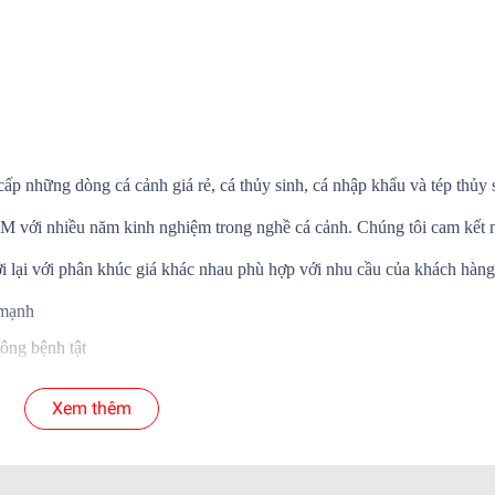
cấp những dòng cá cảnh giá rẻ, cá thủy sinh, cá nhập khẩu và tép thủy 
.HCM với nhiều năm kinh nghiệm trong nghề cá cảnh. Chúng tôi cam kết
i lại với phân khúc giá khác nhau phù hợp với nhu cầu của khách hàng
 mạnh
ông bệnh tật
Á SỐNG đến tay khách hàng
Xem thêm
 cá để shop xử lý nếu có hư hao.