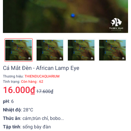
Cá Mắt Đèn - African Lamp Eye
Thương hiệu:
THIENDUCAQUARIUM
Tình trạng:
Còn hàng : 62
16.000₫
17.600₫
pH
: 6
Nhiệt độ
:
28°C
Thức ăn
:
cám,trùn chỉ, bobo...
Tập tính
:
sống bày đàn