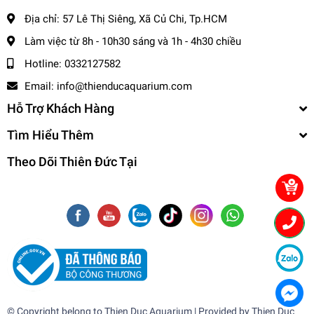
- Nội thành: + Hỏa Tốc: 1-2 tiếng ( Tính theo phí grab )
Địa chỉ:
57 Lê Thị Siêng, Xã Củ Chi, Tp.HCM
+ Nhanh : 1- 2 ngày
Làm việc từ 8h - 10h30 sáng và 1h - 4h30 chiều
- Tỉnh Miền Nam và Miền Trung: + 2 - 3 ngày
Hotline:
0332127582
- Tỉnh Miền Bắc: + 2 - 3 ngày
-------------------------------------
Email:
info@thienducaquarium.com
Hỗ Trợ Khách Hàng
,
Cá Cảnh Thiên Đức
Tìm Hiểu Thêm
☎️
Hotline (Zalo): 0332127582 / 0982577871
Theo Dõi Thiên Đức Tại
🌎
Website:
cacanhthienduc.com
📧
Email : info@thienducaquarium.com
Địa chỉ: 57 Lê Thị Siêng, Ấp Tiền, Tân Thông Hội, Củ Chi
#cacanh #cathuysinh #caneon #cacanhgiare #thuysinhgiare
Cảm ơn quý khách đã tin tưởng và ủng hộ
❤️❤️❤️❤️
© Copyright belong to
Thien Duc Aquarium
| Provided by
Thien Duc