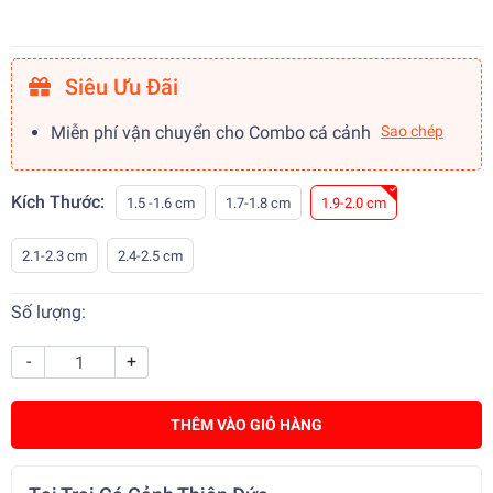
Siêu Ưu Đãi
Miễn phí vận chuyển cho Combo cá cảnh
Sao chép
Kích Thước:
1.5 -1.6 cm
1.7-1.8 cm
1.9-2.0 cm
2.1-2.3 cm
2.4-2.5 cm
Số lượng:
-
+
THÊM VÀO GIỎ HÀNG