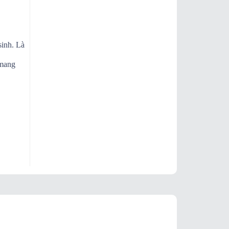
sinh. Là
 mang