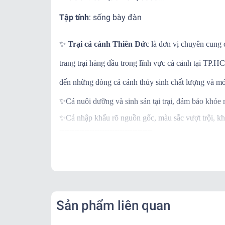
Tập tính
:
sống bày đàn
✨
Trại cá cảnh Thiên Đứ
c là đơn vị chuyên cung 
trang trại hàng đầu trong lĩnh vực cá cảnh tại TP
đến những dòng cá cảnh thủy sinh chất lượng và mớ
✨
Cá nuôi dưỡng và sinh sản tại trại, đảm bảo khỏe
✨
Cá nhập khẩu rõ nguồn gốc, màu sắc vượt trội, kh
-------------------------------------
✨
Ngoài ra khi mua hàng, trại còn BẢO HÀNH C
✨
Khi nhận hàng vui lòng quay video kiểm tra thùng
-------------------------------------
📌
Vận Chuyển:
Kể từ khi đơn hàng đã bàn giao cho đơn vị vận chu
Sản phẩm liên quan
- Nội thành: + Hỏa Tốc: 1-2 tiếng ( Tính theo phí gr
+ Nhanh : 1- 2 ngày