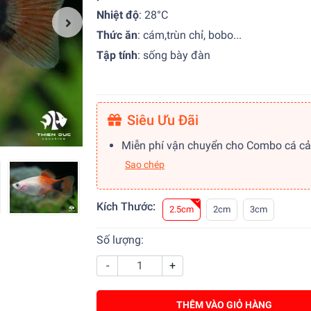
Nhiệt độ
:
28°C
Thức ăn
:
cám,trùn chỉ, bobo...
Tập tính
:
sống bày đàn
Siêu Ưu Đãi
Miễn phí vận chuyển cho Combo cá c
Sao chép
Kích Thước:
2.5cm
2cm
3cm
Số lượng:
-
+
THÊM VÀO GIỎ HÀNG