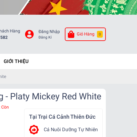
Khách Hàng
Đăng Nhập
Giỏ Hàng
0
7582
Đăng Kí
GIỚI THIỆU
hite
 - Platy Mickey Red White
:
Còn
Tại Trại Cá Cảnh Thiên Đức
Cá Nuôi Dưỡng Tự Nhiên