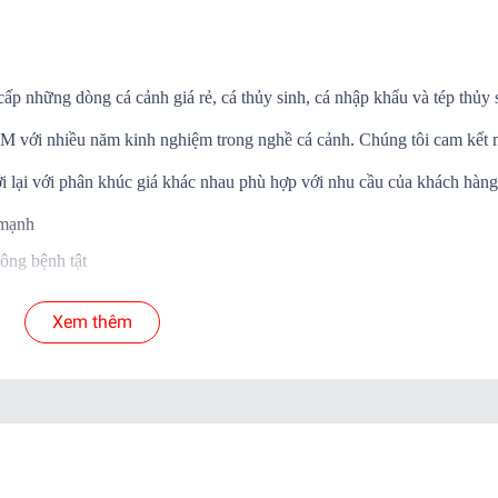
cấp những dòng cá cảnh giá rẻ, cá thủy sinh, cá nhập khẩu và tép thủy 
.HCM với nhiều năm kinh nghiệm trong nghề cá cảnh. Chúng tôi cam kết
i lại với phân khúc giá khác nhau phù hợp với nhu cầu của khách hàng
 mạnh
ông bệnh tật
Á SỐNG đến tay khách hàng
Xem thêm
 cá để shop xử lý nếu có hư hao.
yển.
ab )