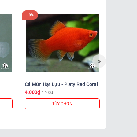
- 9%
- 9%
Cá Mún Hạt Lựu - Platy Red Coral
Cá Mún Lửa 
4.000₫
6.000₫
4.400₫
6.60
TÙY CHỌN