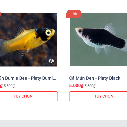
- 9%
, Củ Chi
nhgiare
️
n Bumle Bee - Platy Bumle
Cá Mún Đen - Platy Black
0₫
5.000₫
5.500₫
5.500₫
TÙY CHỌN
TÙY CHỌN