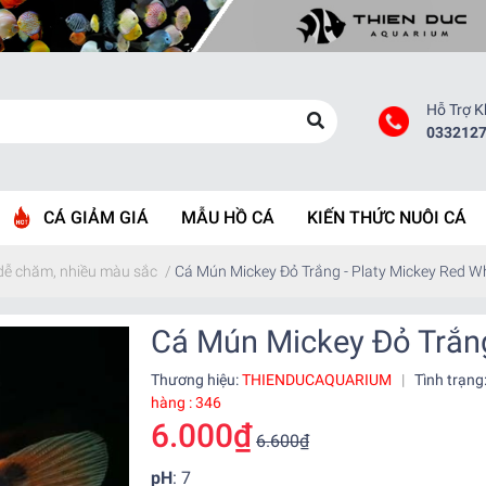
Hỗ Trợ 
033212
CÁ GIẢM GIÁ
MẪU HỒ CÁ
KIẾN THỨC NUÔI CÁ
 dễ chăm, nhiều màu sắc
/
Cá Mún Mickey Đỏ Trắng - Platy Mickey Red W
Cá Mún Mickey Đỏ Trắng
Thương hiệu:
THIENDUCAQUARIUM
|
Tình trạng
hàng : 346
6.000₫
6.600₫
pH
: 7