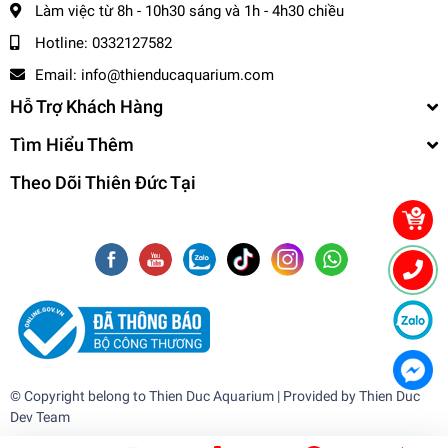
Làm việc từ 8h - 10h30 sáng và 1h - 4h30 chiều
- Tỉnh Miền Nam và Miền Trung: + 2 - 3 ngày
Hotline:
0332127582
- Tỉnh Miền Bắc: + 2 - 3 ngày
-------------------------------------
Email:
info@thienducaquarium.com
Hỗ Trợ Khách Hàng
,
Cá Cảnh Thiên Đức
Tìm Hiểu Thêm
☎️
Hotline (Zalo): 0332127582 / 0982577871
Theo Dõi Thiên Đức Tại
🌎
Website:
cacanhthienduc.com
📧
Email : info@thienducaquarium.com
Địa chỉ: 57 Lê Thị Siêng, Ấp Tiền, Tân Thông Hội, Củ Chi
#cacanh #cathuysinh #caneon #cacanhgiare #thuysinhgiare
Cảm ơn quý khách đã tin tưởng và ủng hộ
❤️❤️❤️❤️
© Copyright belong to
Thien Duc Aquarium
| Provided by
Thien Duc
Dev Team