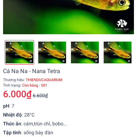
Cá Na Na - Nana Tetra
Thương hiệu:
THIENDUCAQUARIUM
Tình trạng:
Còn hàng : 501
6.000₫
6.600₫
pH
: 7
Nhiệt độ
:
28°C
Thức ăn
:
cám,trùn chỉ, bobo...
Tập tính
:
sống bày đàn