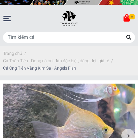
0
Trang chủ
/
Cá Thần Tiên - Dòng cá bơi đàn đặc biệt, dáng dẹt, giá rẻ
/
Cá Ông Tiên Vàng Kim Sa - Angels Fish