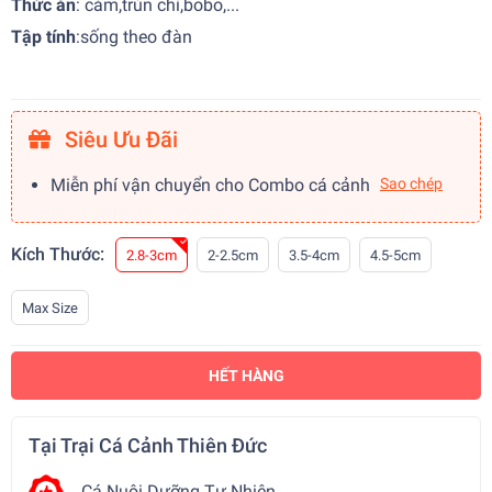
Thức ăn
: cám,trùn chỉ,bobo,...
Tập tính
:
sống theo đàn
Siêu Ưu Đãi
Miễn phí vận chuyển cho Combo cá cảnh
Sao chép
Kích Thước:
2.8-3cm
2-2.5cm
3.5-4cm
4.5-5cm
Max Size
HẾT HÀNG
Tại Trại Cá Cảnh Thiên Đức
Cá Nuôi Dưỡng Tự Nhiên