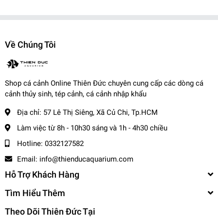
+ Nhanh : 1- 2 ngày
- Tỉnh Miền Nam và Miền Trung: + 2 - 3 ngày
- Tỉnh Miền Bắc: + 2 - 3 ngày
-------------------------------------
Về Chúng Tôi
,
Cá Cảnh Thiên Đức
☎️
Hotline (Zalo): 0332127582 / 0982577871
Shop cá cảnh Online Thiên Đức chuyên cung cấp các dòng cá
🌎
Website:
cacanhthienduc.com
cảnh thủy sinh, tép cảnh, cá cảnh nhập khẩu
📧
Email : info@thienducaquarium.com
Địa chỉ:
57 Lê Thị Siêng, Xã Củ Chi, Tp.HCM
Địa chỉ: 57 Lê Thị Siêng, Ấp Tiền, Tân Thông Hội, Củ Chi
#cacanh #cathuysinh #caneon #cacanhgiare #thuysinhgiare
Làm việc từ 8h - 10h30 sáng và 1h - 4h30 chiều
Cảm ơn quý khách đã tin tưởng và ủng hộ
❤️❤️❤️❤️
Hotline:
0332127582
Email:
info@thienducaquarium.com
Hỗ Trợ Khách Hàng
Tìm Hiểu Thêm
Theo Dõi Thiên Đức Tại