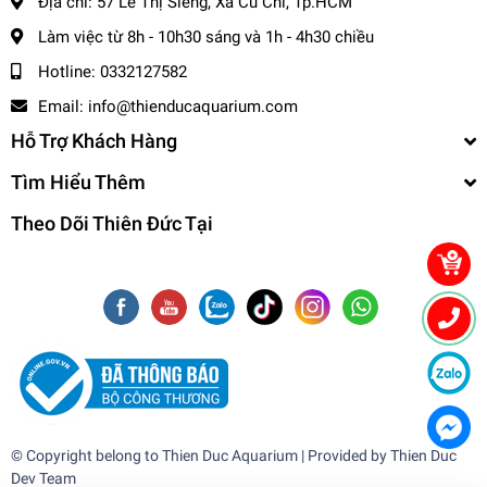
Địa chỉ:
57 Lê Thị Siêng, Xã Củ Chi, Tp.HCM
+ Nhanh : 1- 2 ngày
Làm việc từ 8h - 10h30 sáng và 1h - 4h30 chiều
- Tỉnh Miền Nam và Miền Trung: + 2 - 3 ngày
Hotline:
0332127582
- Tỉnh Miền Bắc: + 2 - 3 ngày
-------------------------------------
Email:
info@thienducaquarium.com
Hỗ Trợ Khách Hàng
,
Cá Cảnh Thiên Đức
Tìm Hiểu Thêm
☎️
Hotline (Zalo): 0332127582 / 0982577871
Theo Dõi Thiên Đức Tại
🌎
Website:
cacanhthienduc.com
📧
Email : info@thienducaquarium.com
Địa chỉ: 57 Lê Thị Siêng, Ấp Tiền, Tân Thông Hội, Củ Chi
#cacanh #cathuysinh #caneon #cacanhgiare #thuysinhgiare
Cảm ơn quý khách đã tin tưởng và ủng hộ
❤️❤️❤️❤️
© Copyright belong to
Thien Duc Aquarium
| Provided by
Thien Duc
Dev Team