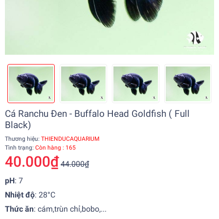
Cá Ranchu Đen - Buffalo Head Goldfish ( Full
Black)
Thương hiệu:
THIENDUCAQUARIUM
Tình trạng:
Còn hàng : 165
40.000₫
44.000₫
pH
: 7
Nhiệt độ
:
28°C
Thức ăn
: cám,trùn chỉ,bobo,...