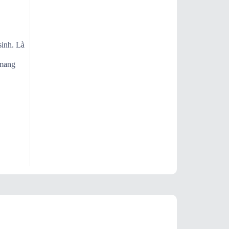
sinh. Là
 mang