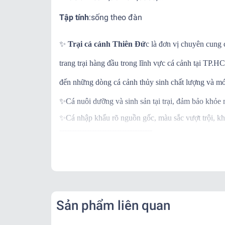
Tập tính
:
sống theo đàn
✨
Trại cá cảnh Thiên Đứ
c là đơn vị chuyên cung 
trang trại hàng đầu trong lĩnh vực cá cảnh tại TP
đến những dòng cá cảnh thủy sinh chất lượng và mớ
✨
Cá nuôi dưỡng và sinh sản tại trại, đảm bảo khỏe
✨
Cá nhập khẩu rõ nguồn gốc, màu sắc vượt trội, kh
-------------------------------------
✨
Ngoài ra khi mua hàng, trại còn BẢO HÀNH C
✨
Khi nhận hàng vui lòng quay video kiểm tra thùng
-------------------------------------
📌
Vận Chuyển:
Kể từ khi đơn hàng đã bàn giao cho đơn vị vận chu
Sản phẩm liên quan
- Nội thành: + Hỏa Tốc: 1-2 tiếng ( Tính theo phí gr
+ Nhanh : 1- 2 ngày