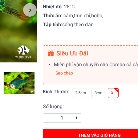
Nhiệt độ
:
28°C
Thức ăn
: cám,trùn chỉ,bobo,...
Tập tính
:
sống theo đàn
Siêu Ưu Đãi
Miễn phí vận chuyển cho Combo cá c
Sao chép
Kích Thước:
2.5cm
3cm
XL
Số lượng:
-
+
THÊM VÀO GIỎ HÀNG