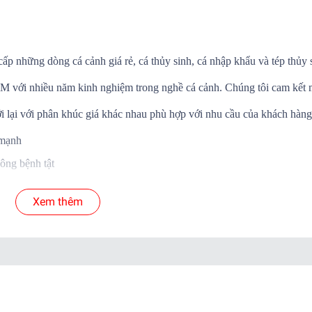
cấp những dòng cá cảnh giá rẻ, cá thủy sinh, cá nhập khẩu và tép thủy 
.HCM với nhiều năm kinh nghiệm trong nghề cá cảnh. Chúng tôi cam kết
i lại với phân khúc giá khác nhau phù hợp với nhu cầu của khách hàng
 mạnh
ông bệnh tật
Á SỐNG đến tay khách hàng
Xem thêm
 cá để shop xử lý nếu có hư hao.
yển.
ab )