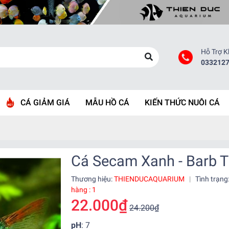
Hỗ Trợ 
033212
CÁ GIẢM GIÁ
MẪU HỒ CÁ
KIẾN THỨC NUÔI CÁ
Cá Secam Xanh - Barb T
Thương hiệu:
THIENDUCAQUARIUM
|
Tình trạng
hàng : 1
22.000₫
24.200₫
pH
: 7