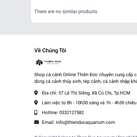
- Tỉnh Miền Nam và Miền Trung: + 2 - 3 ngày
There are no similar products
- Tỉnh Miền Bắc: + 2 - 3 ngày
-------------------------------------
,
Cá Cảnh Thiên Đức
☎️
Hotline (Zalo): 0332127582 / 0982577871
Về Chúng Tôi
🌎
Website:
cacanhthienduc.com
📧
Email : info@thienducaquarium.com
Địa chỉ: 57 Lê Thị Siêng, Ấp Tiền, Tân Thông Hội
Shop cá cảnh Online Thiên Đức chuyên cung cấp 
#cacanh #cathuysinh #caneon #cacanhgiare #thuysi
dòng cá cảnh thủy sinh, tép cảnh, cá cảnh nhập kh
Cảm ơn quý khách đã tin tưởng và ủng hộ
❤️❤️❤️❤
Địa chỉ:
57 Lê Thị Siêng, Xã Củ Chi, Tp.HCM
Làm việc từ 8h - 10h30 sáng và 1h - 4h30 chiều
Hotline:
0332127582
Email:
info@thienducaquarium.com