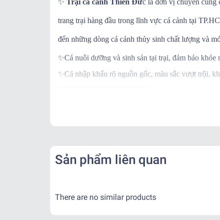
✨
Trại cá cảnh Thiên Đứ
c là đơn vị chuyên cung 
trang trại hàng đầu trong lĩnh vực cá cảnh tại TP
đến những dòng cá cảnh thủy sinh chất lượng và mớ
✨
Cá nuôi dưỡng và sinh sản tại trại, đảm bảo khỏe
✨
Cá nhập khẩu rõ nguồn gốc, màu sắc vượt trội, kh
-------------------------------------
✨
Ngoài ra khi mua hàng, trại còn BẢO HÀNH C
✨
Khi nhận hàng vui lòng quay video kiểm tra thùng
-------------------------------------
📌
Vận Chuyển:
Kể từ khi đơn hàng đã bàn giao cho đơn vị vận chu
Sản phẩm liên quan
- Nội thành: + Hỏa Tốc: 1-2 tiếng ( Tính theo phí gr
+ Nhanh : 1- 2 ngày
- Tỉnh Miền Nam và Miền Trung: + 2 - 3 ngày
There are no similar products
- Tỉnh Miền Bắc: + 2 - 3 ngày
-------------------------------------