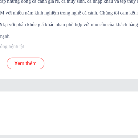
cấp những dòng cá cảnh giá rẻ, cá thủy sinh, cá nhập khẩu và tép thủy 
.HCM với nhiều năm kinh nghiệm trong nghề cá cảnh. Chúng tôi cam kết
i lại với phân khúc giá khác nhau phù hợp với nhu cầu của khách hàng
 mạnh
ông bệnh tật
Á SỐNG đến tay khách hàng
Xem thêm
 cá để shop xử lý nếu có hư hao.
yển.
ab )