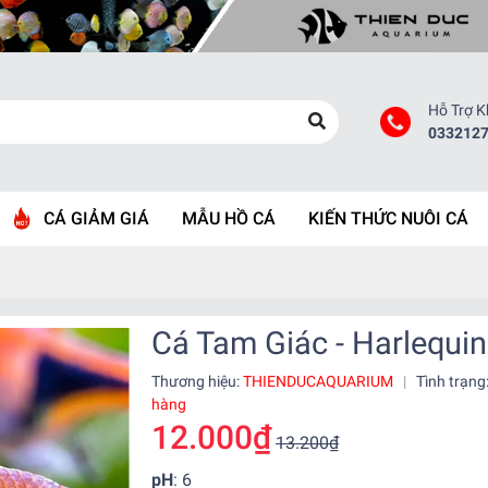
Hỗ Trợ 
033212
CÁ GIẢM GIÁ
MẪU HỒ CÁ
KIẾN THỨC NUÔI CÁ
Cá Tam Giác - Harlequin
Thương hiệu:
THIENDUCAQUARIUM
|
Tình trạng
hàng
12.000₫
13.200₫
pH
: 6