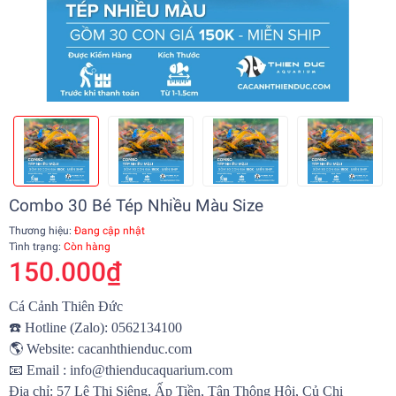
Combo 30 Bé Tép Nhiều Màu Size
Thương hiệu:
Đang cập nhật
Tình trạng:
Còn hàng
150.000₫
Cá Cảnh Thiên Đức
☎️
Hotline (Zalo): 0562134100
🌎
Website:
cacanhthienduc.com
📧
Email : info@thienducaquarium.com
Địa chỉ: 57 Lê Thị Siêng, Ấp Tiền, Tân Thông Hội, Củ Chi