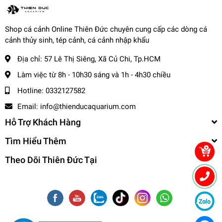
sự tin tưởng của hàng ngàn khách hàng.
Chất lượng đảm bảo
: Tất cả cá cảnh tại trại được
nuôi dưỡng trong môi trường đạt chuẩn, đảm bảo
Shop cá cảnh Online Thiên Đức chuyên cung cấp các dòng cá
sức khỏe và màu sắc đẹp.
cảnh thủy sinh, tép cảnh, cá cảnh nhập khẩu
Đánh giá từ khách hàng
: Trại luôn nhận được những
Địa chỉ:
57 Lê Thị Siêng, Xã Củ Chi, Tp.HCM
đánh giá tích cực về chất lượng cá, dịch vụ chăm sóc
Làm việc từ 8h - 10h30 sáng và 1h - 4h30 chiều
tận tình, và giá cả hợp lý.
Hotline:
0332127582
4. Cách để mua sản phẩm cá
Email:
info@thienducaquarium.com
cảnh tại trại Thiên Đức
Hỗ Trợ Khách Hàng
Khách hàng có thể mua sản phẩm cá cảnh qua các hình
Tìm Hiểu Thêm
thức sau:
Theo Dõi Thiên Đức Tại
Mua trực tiếp tại trại
: Đến trực tiếp địa chỉ của trại để
tham quan và chọn cá.
Mua online
: Đặt hàng qua:
Website chính thức.
cacanhthienduc.com
Tin nhắn qua fanpage Facebook:
Trại cá cảnh