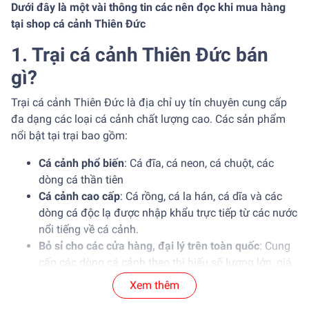
Dưới đây là một vài thông tin các nên đọc khi mua hàng
tại shop cá cảnh Thiên Đức
1. Trại cá cảnh Thiên Đức bán
gì?
Trại cá cảnh Thiên Đức là địa chỉ uy tín chuyên cung cấp
đa dạng các loại cá cảnh chất lượng cao. Các sản phẩm
nổi bật tại trại bao gồm:
Cá cảnh phổ biến
: Cá đĩa, cá neon, cá chuột, các
dòng cá thần tiên
Cá cảnh cao cấp
: Cá rồng, cá la hán, cá dĩa và các
dòng cá độc lạ được nhập khẩu trực tiếp từ các nước
nổi tiếng về cá cảnh.
Bỏ sỉ cho các cửa hàng, đại lý trên toàn quốc
: Cung
cấp các dòng cá cảnh theo thị hiếu số lượng lớn, giá
ưu đãi, cá cảnh sức khỏe tốt.
Xem thêm