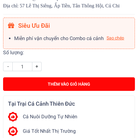
Địa chỉ: 57 Lê Thị Siêng, Ấp Tiền, Tân Thông Hội, Củ Chi
Siêu Ưu Đãi
Miễn phí vận chuyển cho Combo cá cảnh
Sao chép
Số lượng:
-
+
THÊM VÀO GIỎ HÀNG
Tại Trại Cá Cảnh Thiên Đức
Cá Nuôi Dưỡng Tự Nhiên
Giá Tốt Nhất Thị Trường