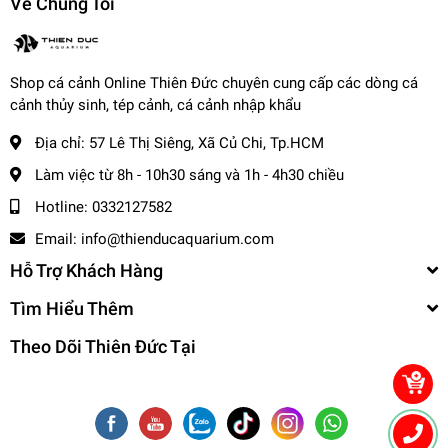
Về Chúng Tôi
động trong ngành cá cảnh hơn 20 năm, nhận được
sự tin tưởng của hàng ngàn khách hàng.
Chất lượng đảm bảo
: Tất cả cá cảnh tại trại được
nuôi dưỡng trong môi trường đạt chuẩn, đảm bảo
Shop cá cảnh Online Thiên Đức chuyên cung cấp các dòng cá
sức khỏe và màu sắc đẹp.
cảnh thủy sinh, tép cảnh, cá cảnh nhập khẩu
Đánh giá từ khách hàng
: Trại luôn nhận được những
Địa chỉ:
57 Lê Thị Siêng, Xã Củ Chi, Tp.HCM
đánh giá tích cực về chất lượng cá, dịch vụ chăm sóc
Làm việc từ 8h - 10h30 sáng và 1h - 4h30 chiều
tận tình, và giá cả hợp lý.
Hotline:
0332127582
4. Cách để mua sản phẩm cá
Email:
info@thienducaquarium.com
cảnh tại trại Thiên Đức
Hỗ Trợ Khách Hàng
Khách hàng có thể mua sản phẩm cá cảnh qua các hình
Tìm Hiểu Thêm
thức sau:
Theo Dõi Thiên Đức Tại
Mua trực tiếp tại trại
: Đến trực tiếp địa chỉ của trại để
tham quan và chọn cá.
Mua online
: Đặt hàng qua:
Website chính thức.
cacanhthienduc.com