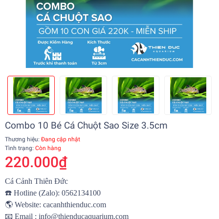
Combo 10 Bé Cá Chuột Sao Size 3.5cm
Thương hiệu:
Đang cập nhật
Tình trạng:
Còn hàng
220.000₫
Cá Cảnh Thiên Đức
☎️
Hotline (Zalo): 0562134100
🌎
Website:
cacanhthienduc.com
📧
Email : info@thienducaquarium.com