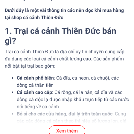
Dưới đây là một vài thông tin các nên đọc khi mua hàng
tại shop cá cảnh Thiên Đức
1. Trại cá cảnh Thiên Đức bán
gì?
Trại cá cảnh Thiên Đức là địa chỉ uy tín chuyên cung cấp
đa dạng các loại cá cảnh chất lượng cao. Các sản phẩm
nổi bật tại trại bao gồm:
Cá cảnh phổ biến
: Cá đĩa, cá neon, cá chuột, các
dòng cá thần tiên
Cá cảnh cao cấp
: Cá rồng, cá la hán, cá dĩa và các
dòng cá độc lạ được nhập khẩu trực tiếp từ các nước
nổi tiếng về cá cảnh.
Bỏ sỉ cho các cửa hàng, đại lý trên toàn quốc
: Cung
cấp các dòng cá cảnh theo thị hiếu số lượng lớn, giá
ưu đãi, cá cảnh sức khỏe tốt.
Xem thêm