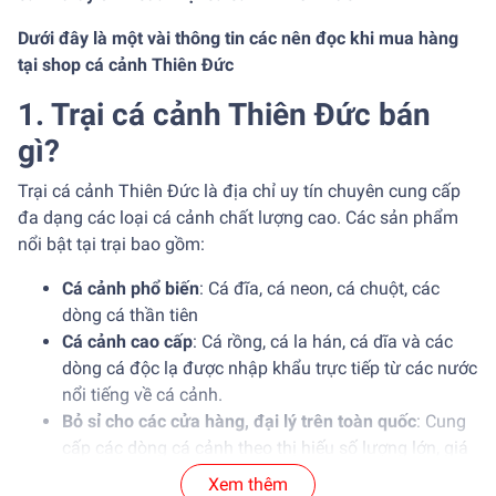
Dưới đây là một vài thông tin các nên đọc khi mua hàng
tại shop cá cảnh Thiên Đức
1. Trại cá cảnh Thiên Đức bán
gì?
Trại cá cảnh Thiên Đức là địa chỉ uy tín chuyên cung cấp
đa dạng các loại cá cảnh chất lượng cao. Các sản phẩm
nổi bật tại trại bao gồm:
Cá cảnh phổ biến
: Cá đĩa, cá neon, cá chuột, các
dòng cá thần tiên
Cá cảnh cao cấp
: Cá rồng, cá la hán, cá dĩa và các
dòng cá độc lạ được nhập khẩu trực tiếp từ các nước
nổi tiếng về cá cảnh.
Bỏ sỉ cho các cửa hàng, đại lý trên toàn quốc
: Cung
cấp các dòng cá cảnh theo thị hiếu số lượng lớn, giá
ưu đãi, cá cảnh sức khỏe tốt.
Xem thêm