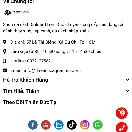
Về Chúng Tôi
động trong ngành cá cảnh hơn 20 năm, nhận được
sự tin tưởng của hàng ngàn khách hàng.
Chất lượng đảm bảo
: Tất cả cá cảnh tại trại được
nuôi dưỡng trong môi trường đạt chuẩn, đảm bảo
Shop cá cảnh Online Thiên Đức chuyên cung cấp các dòng cá
sức khỏe và màu sắc đẹp.
cảnh thủy sinh, tép cảnh, cá cảnh nhập khẩu
Đánh giá từ khách hàng
: Trại luôn nhận được những
Địa chỉ:
57 Lê Thị Siêng, Xã Củ Chi, Tp.HCM
đánh giá tích cực về chất lượng cá, dịch vụ chăm sóc
Làm việc từ 8h - 10h30 sáng và 1h - 4h30 chiều
tận tình, và giá cả hợp lý.
Hotline:
0332127582
4. Cách để mua sản phẩm cá
Email:
info@thienducaquarium.com
cảnh tại trại Thiên Đức
Hỗ Trợ Khách Hàng
Khách hàng có thể mua sản phẩm cá cảnh qua các hình
Tìm Hiểu Thêm
thức sau:
Theo Dõi Thiên Đức Tại
Mua trực tiếp tại trại
: Đến trực tiếp địa chỉ của trại để
tham quan và chọn cá.
Mua online
: Đặt hàng qua:
Website chính thức.
cacanhthienduc.com