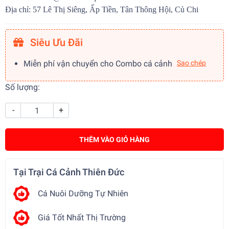
Địa chỉ: 57 Lê Thị Siêng, Ấp Tiền, Tân Thông Hội, Củ Chi
Siêu Ưu Đãi
Miễn phí vận chuyển cho Combo cá cảnh
Sao chép
Số lượng:
-
+
THÊM VÀO GIỎ HÀNG
Tại Trại Cá Cảnh Thiên Đức
Cá Nuôi Dưỡng Tự Nhiên
Giá Tốt Nhất Thị Trường