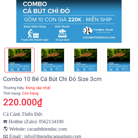
Combo 10 Bé Cá Bút Chì Đỏ Size 3cm
Thương hiệu:
Đang cập nhật
Tình trạng:
Còn hàng
220.000₫
Cá Cảnh Thiên Đức
☎️
Hotline (Zalo): 0562134100
🌎
Website:
cacanhthienduc.com
📧
Email : info@thienducaquarium.com