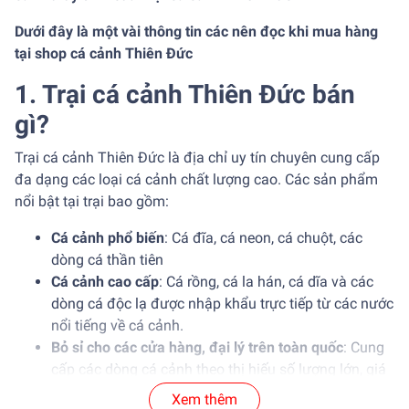
Dưới đây là một vài thông tin các nên đọc khi mua hàng
tại shop cá cảnh Thiên Đức
1. Trại cá cảnh Thiên Đức bán
gì?
Trại cá cảnh Thiên Đức là địa chỉ uy tín chuyên cung cấp
đa dạng các loại cá cảnh chất lượng cao. Các sản phẩm
nổi bật tại trại bao gồm:
Cá cảnh phổ biến
: Cá đĩa, cá neon, cá chuột, các
dòng cá thần tiên
Cá cảnh cao cấp
: Cá rồng, cá la hán, cá dĩa và các
dòng cá độc lạ được nhập khẩu trực tiếp từ các nước
nổi tiếng về cá cảnh.
Bỏ sỉ cho các cửa hàng, đại lý trên toàn quốc
: Cung
cấp các dòng cá cảnh theo thị hiếu số lượng lớn, giá
ưu đãi, cá cảnh sức khỏe tốt.
Xem thêm