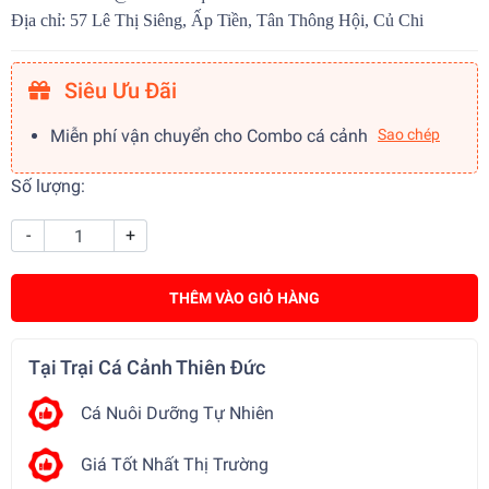
Địa chỉ: 57 Lê Thị Siêng, Ấp Tiền, Tân Thông Hội, Củ Chi
Siêu Ưu Đãi
Miễn phí vận chuyển cho Combo cá cảnh
Sao chép
Số lượng:
-
+
THÊM VÀO GIỎ HÀNG
Tại Trại Cá Cảnh Thiên Đức
Cá Nuôi Dưỡng Tự Nhiên
Giá Tốt Nhất Thị Trường