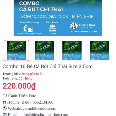
Combo 10 Bé Cá Bút Chì Thái Size 3.5cm
Thương hiệu:
Đang cập nhật
Tình trạng:
Còn hàng
220.000₫
Cá Cảnh Thiên Đức
☎️
Hotline (Zalo): 0562134100
🌎
Website:
cacanhthienduc.com
📧
Email : info@thienducaquarium.com