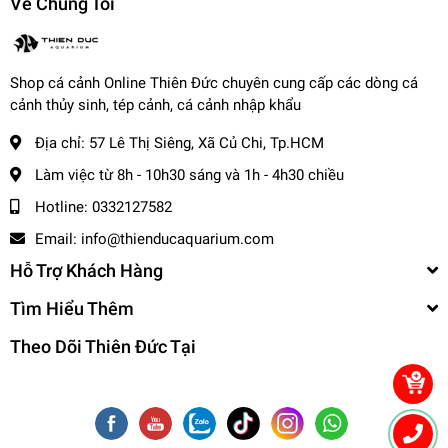
Về Chúng Tôi
động trong ngành cá cảnh hơn 20 năm, nhận được
sự tin tưởng của hàng ngàn khách hàng.
Chất lượng đảm bảo
: Tất cả cá cảnh tại trại được
nuôi dưỡng trong môi trường đạt chuẩn, đảm bảo
Shop cá cảnh Online Thiên Đức chuyên cung cấp các dòng cá
sức khỏe và màu sắc đẹp.
cảnh thủy sinh, tép cảnh, cá cảnh nhập khẩu
Đánh giá từ khách hàng
: Trại luôn nhận được những
Địa chỉ:
57 Lê Thị Siêng, Xã Củ Chi, Tp.HCM
đánh giá tích cực về chất lượng cá, dịch vụ chăm sóc
Làm việc từ 8h - 10h30 sáng và 1h - 4h30 chiều
tận tình, và giá cả hợp lý.
Hotline:
0332127582
4. Cách để mua sản phẩm cá
Email:
info@thienducaquarium.com
cảnh tại trại Thiên Đức
Hỗ Trợ Khách Hàng
Khách hàng có thể mua sản phẩm cá cảnh qua các hình
Tìm Hiểu Thêm
thức sau:
Theo Dõi Thiên Đức Tại
Mua trực tiếp tại trại
: Đến trực tiếp địa chỉ của trại để
tham quan và chọn cá.
Mua online
: Đặt hàng qua:
Website chính thức.
cacanhthienduc.com