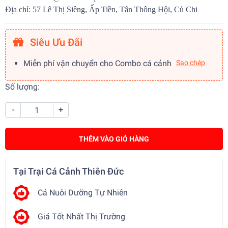
Địa chỉ: 57 Lê Thị Siêng, Ấp Tiền, Tân Thông Hội, Củ Chi
Siêu Ưu Đãi
Miễn phí vận chuyển cho Combo cá cảnh
Sao chép
Số lượng:
-
+
THÊM VÀO GIỎ HÀNG
Tại Trại Cá Cảnh Thiên Đức
Cá Nuôi Dưỡng Tự Nhiên
Giá Tốt Nhất Thị Trường