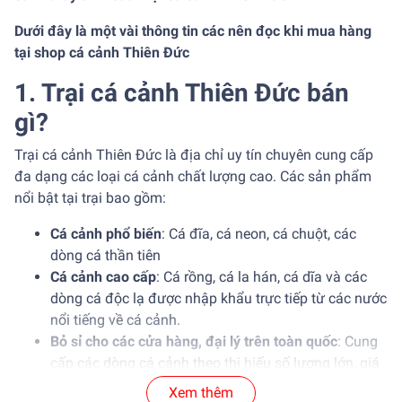
Dưới đây là một vài thông tin các nên đọc khi mua hàng
tại shop cá cảnh Thiên Đức
1. Trại cá cảnh Thiên Đức bán
gì?
Trại cá cảnh Thiên Đức là địa chỉ uy tín chuyên cung cấp
đa dạng các loại cá cảnh chất lượng cao. Các sản phẩm
nổi bật tại trại bao gồm:
Cá cảnh phổ biến
: Cá đĩa, cá neon, cá chuột, các
dòng cá thần tiên
Cá cảnh cao cấp
: Cá rồng, cá la hán, cá dĩa và các
dòng cá độc lạ được nhập khẩu trực tiếp từ các nước
nổi tiếng về cá cảnh.
Bỏ sỉ cho các cửa hàng, đại lý trên toàn quốc
: Cung
cấp các dòng cá cảnh theo thị hiếu số lượng lớn, giá
ưu đãi, cá cảnh sức khỏe tốt.
Xem thêm