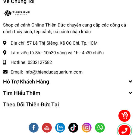
Về Chúng Tôi
động trong ngành cá cảnh hơn 20 năm, nhận được
sự tin tưởng của hàng ngàn khách hàng.
Chất lượng đảm bảo
: Tất cả cá cảnh tại trại được
nuôi dưỡng trong môi trường đạt chuẩn, đảm bảo
Shop cá cảnh Online Thiên Đức chuyên cung cấp các dòng cá
sức khỏe và màu sắc đẹp.
cảnh thủy sinh, tép cảnh, cá cảnh nhập khẩu
Đánh giá từ khách hàng
: Trại luôn nhận được những
Địa chỉ:
57 Lê Thị Siêng, Xã Củ Chi, Tp.HCM
đánh giá tích cực về chất lượng cá, dịch vụ chăm sóc
Làm việc từ 8h - 10h30 sáng và 1h - 4h30 chiều
tận tình, và giá cả hợp lý.
Hotline:
0332127582
4. Cách để mua sản phẩm cá
Email:
info@thienducaquarium.com
cảnh tại trại Thiên Đức
Hỗ Trợ Khách Hàng
Khách hàng có thể mua sản phẩm cá cảnh qua các hình
Tìm Hiểu Thêm
thức sau:
Theo Dõi Thiên Đức Tại
Mua trực tiếp tại trại
: Đến trực tiếp địa chỉ của trại để
tham quan và chọn cá.
Mua online
: Đặt hàng qua:
Website chính thức.
cacanhthienduc.com