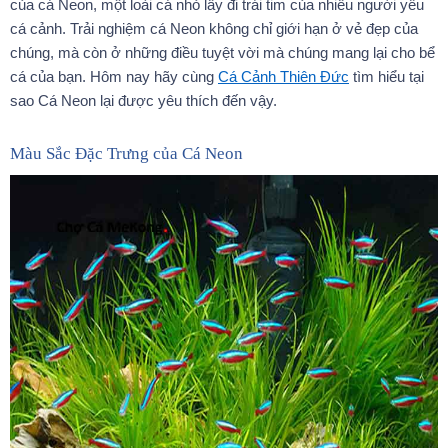
của cá Neon, một loài cá nhỏ lấy đi trái tim của nhiều người yêu
cá cảnh. Trải nghiệm cá Neon không chỉ giới hạn ở vẻ đẹp của
chúng, mà còn ở những điều tuyệt vời mà chúng mang lại cho bể
cá của bạn. Hôm nay hãy cùng
Cá Cảnh Thiên Đức
tìm hiểu tại
sao Cá Neon lại được yêu thích đến vậy.
Màu Sắc Đặc Trưng của Cá Neon