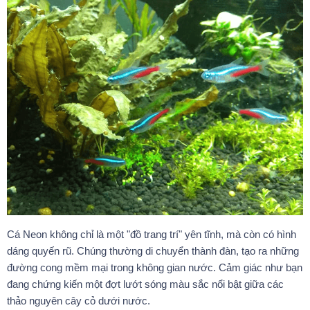
Cá Neon không chỉ là một "đồ trang trí" yên tĩnh, mà còn có hình
dáng quyến rũ. Chúng thường di chuyển thành đàn, tạo ra những
đường cong mềm mại trong không gian nước. Cảm giác như bạn
đang chứng kiến một đợt lướt sóng màu sắc nổi bật giữa các
thảo nguyên cây cỏ dưới nước.