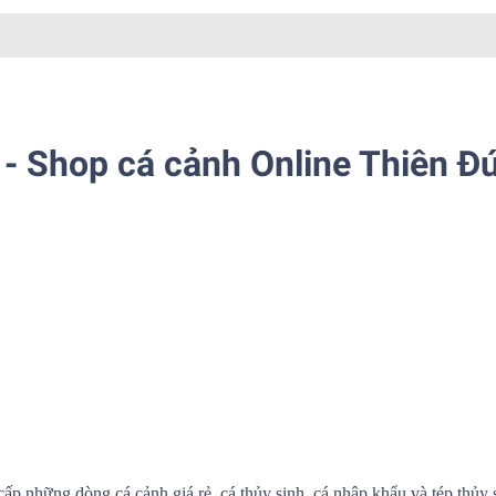
- Shop cá cảnh Online Thiên Đ
cấp những dòng cá cảnh giá rẻ, cá thủy sinh, cá nhập khẩu và tép thủy 