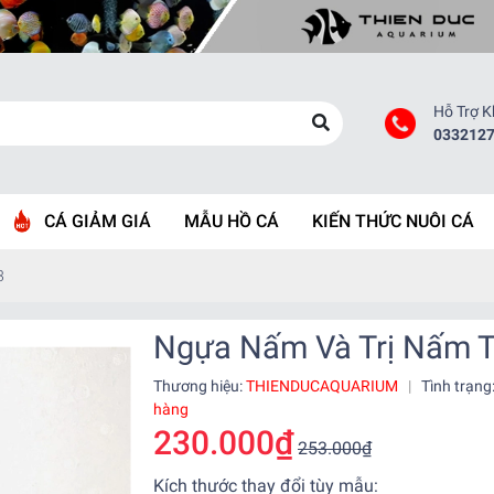
Hỗ Trợ 
033212
CÁ GIẢM GIÁ
MẪU HỒ CÁ
KIẾN THỨC NUÔI CÁ
3
Ngựa Nấm Và Trị Nấm T
Thương hiệu:
THIENDUCAQUARIUM
|
Tình trạng
hàng
230.000₫
253.000₫
Kích thước thay đổi tùy mẫu: