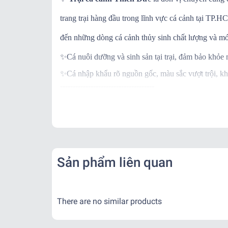
trang trại hàng đầu trong lĩnh vực cá cảnh tại TP
đến những dòng cá cảnh thủy sinh chất lượng và mớ
✨
Cá nuôi dưỡng và sinh sản tại trại, đảm bảo khỏe
✨
Cá nhập khẩu rõ nguồn gốc, màu sắc vượt trội, kh
-------------------------------------
✨
Ngoài ra khi mua hàng, trại còn BẢO HÀNH C
✨
Khi nhận hàng vui lòng quay video kiểm tra thùng
-------------------------------------
📌
Vận Chuyển:
Kể từ khi đơn hàng đã bàn giao cho đơn vị vận chu
Sản phẩm liên quan
- Nội thành: + Hỏa Tốc: 1-2 tiếng ( Tính theo phí gr
+ Nhanh : 1- 2 ngày
- Tỉnh Miền Nam và Miền Trung: + 2 - 3 ngày
There are no similar products
- Tỉnh Miền Bắc: + 2 - 3 ngày
-------------------------------------