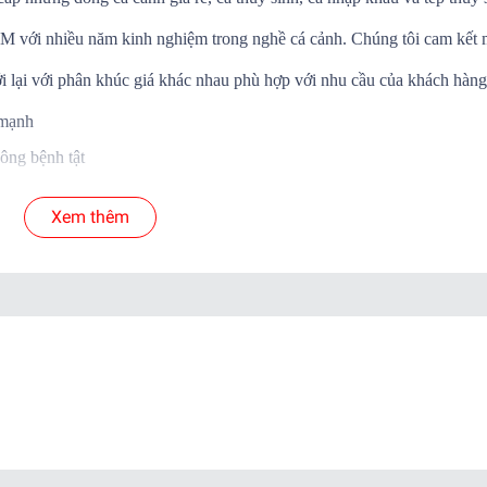
.HCM với nhiều năm kinh nghiệm trong nghề cá cảnh. Chúng tôi cam kết
i lại với phân khúc giá khác nhau phù hợp với nhu cầu của khách hàng
 mạnh
ông bệnh tật
Á SỐNG đến tay khách hàng
Xem thêm
 cá để shop xử lý nếu có hư hao.
yển.
ab )