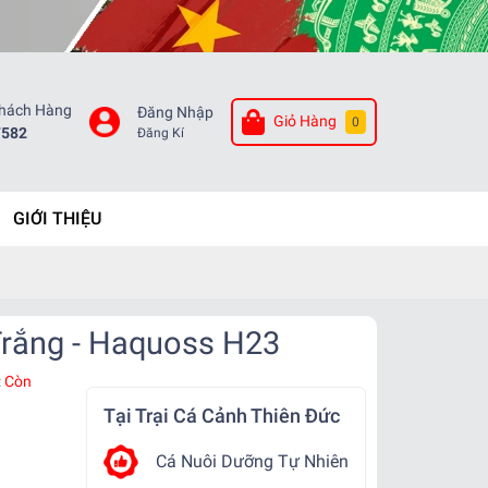
Khách Hàng
Đăng Nhập
Giỏ Hàng
0
7582
Đăng Kí
GIỚI THIỆU
rắng - Haquoss H23
:
Còn
Tại Trại Cá Cảnh Thiên Đức
Cá Nuôi Dưỡng Tự Nhiên