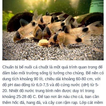
Chuẩn bị bể nuôi cá chuột là một quá trình quan trọng để
đảm bảo môi trường sống lý tưởng cho chúng. Bể nên có
dung tích khoảng 90 lít, chiều dài khoảng 60-80 cm, với
độ pH dao động từ 6,0-7,5 và độ cứng nước (dH) từ 5-
20. Nhiệt độ nước trung bình nên được duy trì trong
khoảng 25-28 độ C. Để tạo nơi ẩn náu cho cá, bạn cần
thêm hốc đá, hang đá, và cây con rậm rạp. Lớp cát mềm