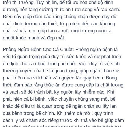
trên thị trường. Tuy nhiên, để tối ưu hóa chế độ dinh
dưỡng, nên tăng cường thức ăn tươi sống và rau xanh.
Điều này giúp đảm bảo rằng chúng nhận được đầy đủ
chất dinh dưỡng cần thiết, từ protein đến các khoáng
chất và vitamin, giúp tạo ra một môi trường nuôi cá
chuột khỏe mạnh và đẹp mắt.
Phòng Ngừa Bệnh Cho Cá Chuột: Phòng ngừa bệnh là
yếu tố quan trọng giúp duy trì sức khỏe và sự phát triển
ổn định cho cá chuột trong bể nuôi. Việc duy trì vệ sinh
thường xuyên của bể là quan trọng, giúp ngăn chặn sự
phát triển của vi khuẩn và nguyên tác gây bệnh. Đồng
thời, đảm bảo rằng thức ăn được cung cấp là chất lượng
và sạch sẽ để tránh bất kỳ nguồn lây nhiễm nào. Khi
phát hiện cá bị bệnh, việc chuyển chúng sang một bể
khác để điều trị là quan trọng để ngăn chặn sự lây lan
của bệnh trong bể chính. Khi thêm cá mới, quy trình
cách ly và chăm sóc riêng trước khi thả vào bể giúp đảm