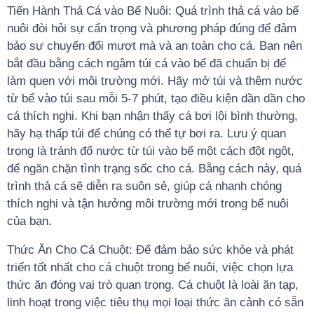
Tiến Hành Thả Cá vào Bể Nuôi: Quá trình thả cá vào bể
nuôi đòi hỏi sự cẩn trọng và phương pháp đúng để đảm
bảo sự chuyển đổi mượt mà và an toàn cho cá. Bạn nên
bắt đầu bằng cách ngâm túi cá vào bể đã chuẩn bị để
làm quen với môi trường mới. Hãy mở túi và thêm nước
từ bể vào túi sau mỗi 5-7 phút, tạo điều kiện dần dần cho
cá thích nghi. Khi bạn nhận thấy cá bơi lội bình thường,
hãy hạ thấp túi để chúng có thể tự bơi ra. Lưu ý quan
trọng là tránh đổ nước từ túi vào bể một cách đột ngột,
để ngăn chặn tình trạng sốc cho cá. Bằng cách này, quá
trình thả cá sẽ diễn ra suôn sẻ, giúp cá nhanh chóng
thích nghi và tận hưởng môi trường mới trong bể nuôi
của bạn.
Thức Ăn Cho Cá Chuột: Để đảm bảo sức khỏe và phát
triển tốt nhất cho cá chuột trong bể nuôi, việc chọn lựa
thức ăn đóng vai trò quan trọng. Cá chuột là loài ăn tạp,
linh hoạt trong việc tiêu thụ mọi loại thức ăn cảnh có sẵn