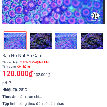
San Hô Nút Áo Cam
Thương hiệu:
THIENDUCAQUARIUM
Tình trạng:
Còn hàng
120.000₫
132.000₫
pH
: 7
Nhiệt độ
:
28°C
Thức ăn
:
cám,trùn chỉ...
Tập tính
:
sống theo đàn,có cắn nhau