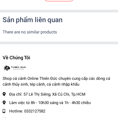
với phân khúc giá khác nhau phù hợp với nhu cầu của khách
hàng
Sản phẩm liên quan
✨
Cá nuôi dưỡng và sinh sản tại trại, đảm bảo khỏe mạnh
There are no similar products
✨
Cá nhập khẩu rõ nguồn gốc, màu sắc vượt trội, không bệnh tật
-------------------------------------
✨
Ngoài ra khi mua hàng, trại còn BẢO HÀNH CÁ SỐNG đến
tay khách hàng
Về Chúng Tôi
✨
Khi nhận hàng vui lòng quay video kiểm tra thùng cá để shop
xử lý nếu có hư hao.
-------------------------------------
📌
Vận Chuyển:
Shop cá cảnh Online Thiên Đức chuyên cung cấp các dòng cá
cảnh thủy sinh, tép cảnh, cá cảnh nhập khẩu
Kể từ khi đơn hàng đã bàn giao cho đơn vị vận chuyển.
- Nội thành: + Hỏa Tốc: 1-2 tiếng ( Tính theo phí grab )
Địa chỉ:
57 Lê Thị Siêng, Xã Củ Chi, Tp.HCM
+ Nhanh : 1- 2 ngày
Làm việc từ 8h - 10h30 sáng và 1h - 4h30 chiều
- Tỉnh Miền Nam và Miền Trung: + 2 - 3 ngày
Hotline:
0332127582
- Tỉnh Miền Bắc: + 2 - 3 ngày