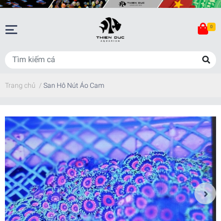
0
Trang chủ
/
San Hô Nút Áo Cam