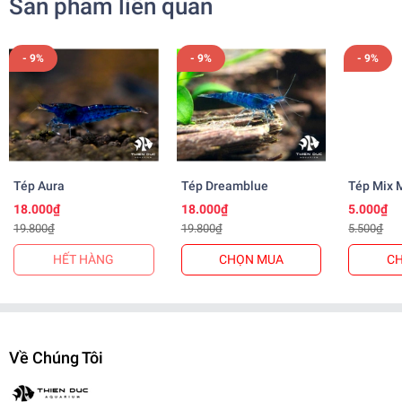
Sản phẩm liên quan
✨
Cá nuôi dưỡng và sinh sản tại trại, đảm bảo khỏe mạnh
✨
Cá nhập khẩu rõ nguồn gốc, màu sắc vượt trội, không bệnh tật
- 9%
- 9%
- 9%
-------------------------------------
✨
Ngoài ra khi mua hàng, trại còn BẢO HÀNH CÁ SỐNG đến
tay khách hàng
✨
Khi nhận hàng vui lòng quay video kiểm tra thùng cá để shop
xử lý nếu có hư hao.
-------------------------------------
Tép Aura
Tép Dreamblue
Tép Mix 
📌
Vận Chuyển:
18.000₫
18.000₫
5.000₫
19.800₫
19.800₫
5.500₫
Kể từ khi đơn hàng đã bàn giao cho đơn vị vận chuyển.
- Nội thành: + Hỏa Tốc: 1-2 tiếng ( Tính theo phí grab )
HẾT HÀNG
CHỌN MUA
C
+ Nhanh : 1- 2 ngày
- Tỉnh Miền Nam và Miền Trung: + 2 - 3 ngày
- Tỉnh Miền Bắc: + 2 - 3 ngày
-------------------------------------
Về Chúng Tôi
,
Cá Cảnh Thiên Đức