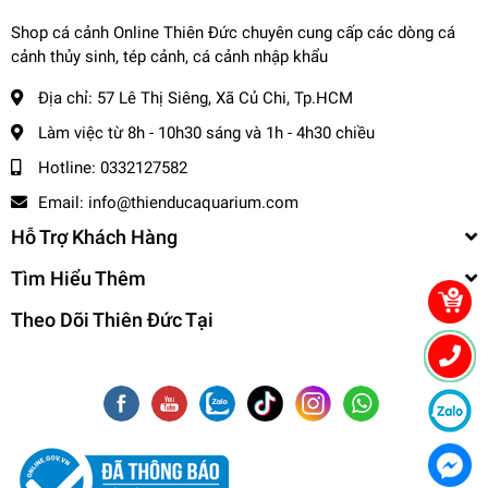
☎️
Hotline (Zalo): 0332127582 / 0982577871
Shop cá cảnh Online Thiên Đức chuyên cung cấp các dòng cá
🌎
Website:
cacanhthienduc.com
cảnh thủy sinh, tép cảnh, cá cảnh nhập khẩu
📧
Email : info@thienducaquarium.com
Địa chỉ:
57 Lê Thị Siêng, Xã Củ Chi, Tp.HCM
Địa chỉ: 57 Lê Thị Siêng, Ấp Tiền, Tân Thông Hội, Củ Chi
#cacanh #cathuysinh #caneon #cacanhgiare #thuysinhgiare
Làm việc từ 8h - 10h30 sáng và 1h - 4h30 chiều
Cảm ơn quý khách đã tin tưởng và ủng hộ
❤️❤️❤️❤️
Hotline:
0332127582
Email:
info@thienducaquarium.com
Hỗ Trợ Khách Hàng
Tìm Hiểu Thêm
Theo Dõi Thiên Đức Tại