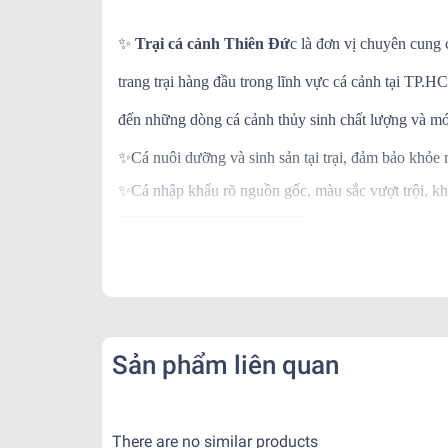
✨
Trại cá cảnh Thiên Đứ
c là đơn vị chuyên cung 
trang trại hàng đầu trong lĩnh vực cá cảnh tại TP
đến những dòng cá cảnh thủy sinh chất lượng và mớ
✨
Cá nuôi dưỡng và sinh sản tại trại, đảm bảo khỏe
✨
Cá nhập khẩu rõ nguồn gốc, màu sắc vượt trội, kh
-------------------------------------
✨
Ngoài ra khi mua hàng, trại còn BẢO HÀNH C
✨
Khi nhận hàng vui lòng quay video kiểm tra thùng
-------------------------------------
📌
Vận Chuyển:
Kể từ khi đơn hàng đã bàn giao cho đơn vị vận chu
Sản phẩm liên quan
- Nội thành: + Hỏa Tốc: 1-2 tiếng ( Tính theo phí gr
+ Nhanh : 1- 2 ngày
- Tỉnh Miền Nam và Miền Trung: + 2 - 3 ngày
There are no similar products
- Tỉnh Miền Bắc: + 2 - 3 ngày