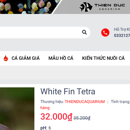
Hỗ Trợ 
033212
CÁ GIẢM GIÁ
MẪU HỒ CÁ
KIẾN THỨC NUÔI CÁ
White Fin Tetra
Thương hiệu:
THIENDUCAQUARIUM
|
Tình trạng
hàng
32.000₫
35.200₫
pH
: 6