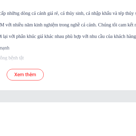
cấp những dòng cá cảnh giá rẻ, cá thủy sinh, cá nhập khẩu và tép thủy 
.HCM với nhiều năm kinh nghiệm trong nghề cá cảnh. Chúng tôi cam kết
i lại với phân khúc giá khác nhau phù hợp với nhu cầu của khách hàng
 mạnh
ông bệnh tật
Á SỐNG đến tay khách hàng
Xem thêm
 cá để shop xử lý nếu có hư hao.
yển.
ab )