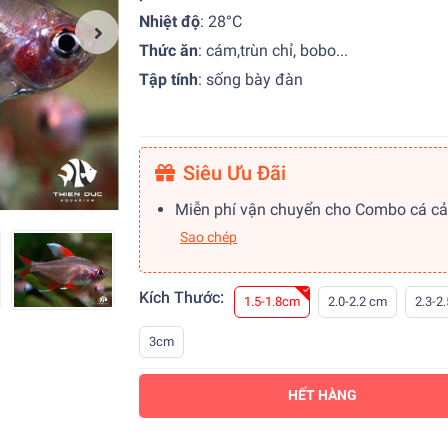
Nhiệt độ
:
28°C
Thức ăn
:
cám,trùn chỉ, bobo...
Tập tính
:
sống bày đàn
Siêu Ưu Đãi
Miễn phí vận chuyển cho Combo cá c
Sao chép
Kích Thước:
1.5-1.8cm
2.0-2.2 cm
2.3-2
3cm
HẾT HÀNG