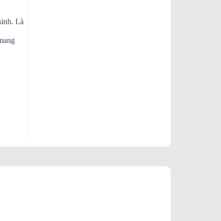
sinh. Là
 mang