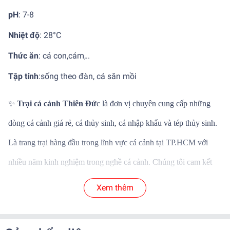
pH
: 7-8
Nhiệt độ
:
28°C
Thức ăn
: cá con,cám,..
Tập tính
:
sống theo đàn, cá săn mồi
✨
Trại cá cảnh Thiên Đứ
c là đơn vị chuyên cung cấp những
dòng cá cảnh giá rẻ, cá thủy sinh, cá nhập khẩu và tép thủy sinh.
Là trang trại hàng đầu trong lĩnh vực cá cảnh tại TP.HCM với
nhiều năm kinh nghiệm trong nghề cá cảnh. Chúng tôi cam kết
mang đến những dòng cá cảnh thủy sinh chất lượng và mới lại
Xem thêm
với phân khúc giá khác nhau phù hợp với nhu cầu của khách
hàng