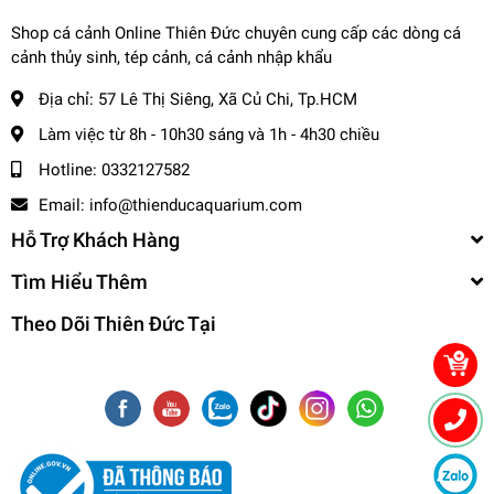
☎️
Hotline (Zalo): 0332127582 / 0982577871
Shop cá cảnh Online Thiên Đức chuyên cung cấp các dòng cá
🌎
Website:
cacanhthienduc.com
cảnh thủy sinh, tép cảnh, cá cảnh nhập khẩu
📧
Email : info@thienducaquarium.com
Địa chỉ:
57 Lê Thị Siêng, Xã Củ Chi, Tp.HCM
Địa chỉ: 57 Lê Thị Siêng, Ấp Tiền, Tân Thông Hội, Củ Chi
#cacanh #cathuysinh #caneon #cacanhgiare #thuysinhgiare
Làm việc từ 8h - 10h30 sáng và 1h - 4h30 chiều
Cảm ơn quý khách đã tin tưởng và ủng hộ
❤️❤️❤️❤️
Hotline:
0332127582
Email:
info@thienducaquarium.com
Hỗ Trợ Khách Hàng
Tìm Hiểu Thêm
Theo Dõi Thiên Đức Tại