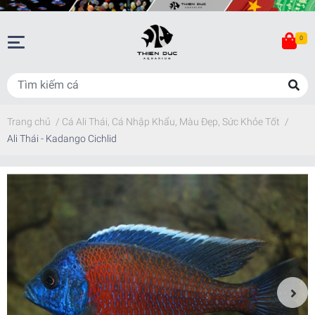
0
Trang chủ
/
Cá Ali Thái, Cá Nhập Khẩu, Màu Đẹp, Sức Khỏe Tốt
/
Ali Thái - Kadango Cichlid