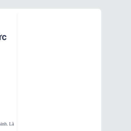
ức
sinh. Là