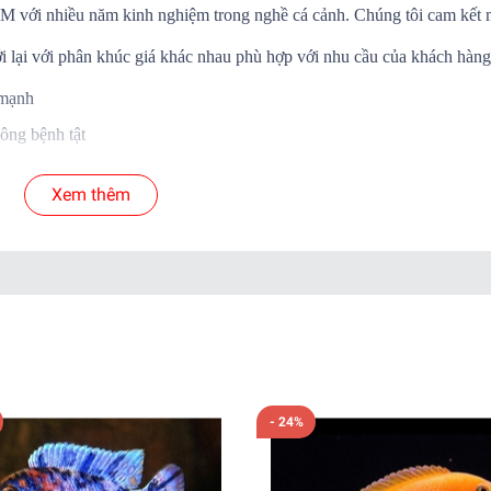
.HCM với nhiều năm kinh nghiệm trong nghề cá cảnh. Chúng tôi cam kết
i lại với phân khúc giá khác nhau phù hợp với nhu cầu của khách hàng
 mạnh
ông bệnh tật
Á SỐNG đến tay khách hàng
Xem thêm
 cá để shop xử lý nếu có hư hao.
yển.
ab )
- 24%