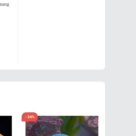
 mang
- 24%
- 24%