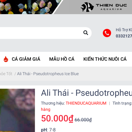
Hỗ Trợ 
033212
CÁ GIẢM GIÁ
MẪU HỒ CÁ
KIẾN THỨC NUÔI CÁ
hỏe Tốt
/
Ali Thái - Pseudotropheus Ice Blue
Ali Thái - Pseudotropheu
Thương hiệu:
THIENDUCAQUARIUM
|
Tình trạng
hàng
50.000₫
66.000₫
pH
: 7-8