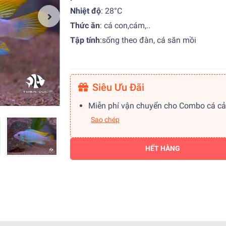
Nhiệt độ
:
28°C
Thức ăn
: cá con,cám,..
Tập tính
:
sống theo đàn, cá săn mồi
Siêu Ưu Đãi
Miễn phí vận chuyển cho Combo cá c
Sao chép
HẾT HÀNG