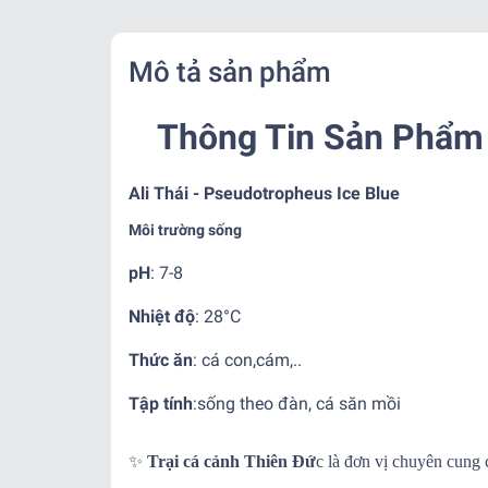
Mô tả sản phẩm
Thông Tin Sản Phẩm 
Ali Thái - Pseudotropheus Ice Blue
Môi trường sống
pH
: 7-8
Nhiệt độ
:
28°C
Thức ăn
: cá con,cám,..
Tập tính
:
sống theo đàn, cá săn mồi
✨
Trại cá cảnh Thiên Đứ
c là đơn vị chuyên cung 