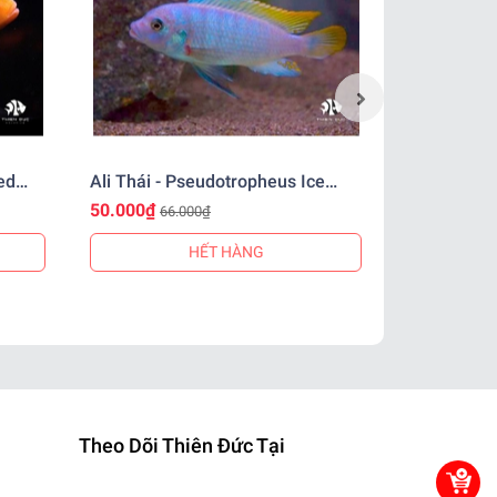
ed
Ali Thái - Pseudotropheus Ice
Ali Thái - 
Blue
50.000₫
50.000₫
66.000₫
66
HẾT HÀNG
Theo Dõi Thiên Đức Tại