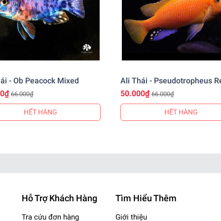
, Củ Chi
nhgiare
️
hái - Ob Peacock Mixed
Ali Thái - Pseudotropheus R
Zebra
00₫
50.000₫
66.000₫
66.000₫
HẾT HÀNG
HẾT HÀNG
Hỗ Trợ Khách Hàng
Tìm Hiểu Thêm
Tra cứu đơn hàng
Giới thiệu