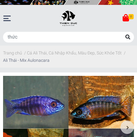
0
Trang chủ
/
Cá Ali Thái, Cá Nhập Khẩu, Màu Đẹp, Sức Khỏe Tốt
/
Ali Thái - Mix Aulonacara