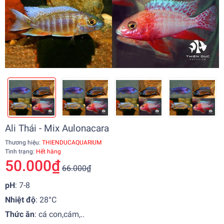
Ali Thái - Mix Aulonacara
Thương hiệu:
THIENDUCAQUARIUM
Tình trạng:
Hết hàng
50.000₫
66.000₫
pH
: 7-8
Nhiệt độ
:
28°C
Thức ăn
: cá con,cám,..