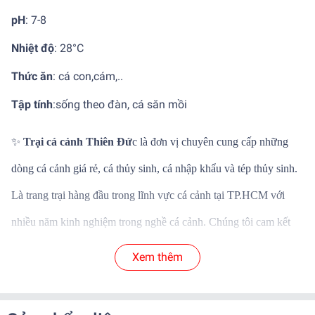
pH
: 7-8
Nhiệt độ
:
28°C
Thức ăn
: cá con,cám,..
Tập tính
:
sống theo đàn, cá săn mồi
✨
Trại cá cảnh Thiên Đứ
c là đơn vị chuyên cung cấp những
dòng cá cảnh giá rẻ, cá thủy sinh, cá nhập khẩu và tép thủy sinh.
Là trang trại hàng đầu trong lĩnh vực cá cảnh tại TP.HCM với
nhiều năm kinh nghiệm trong nghề cá cảnh. Chúng tôi cam kết
mang đến những dòng cá cảnh thủy sinh chất lượng và mới lại
Xem thêm
với phân khúc giá khác nhau phù hợp với nhu cầu của khách
hàng