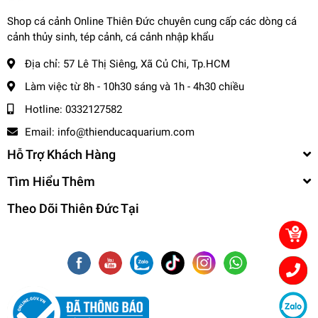
☎️
Hotline (Zalo): 0332127582 / 0982577871
Shop cá cảnh Online Thiên Đức chuyên cung cấp các dòng cá
🌎
Website:
cacanhthienduc.com
cảnh thủy sinh, tép cảnh, cá cảnh nhập khẩu
📧
Email : info@thienducaquarium.com
Địa chỉ:
57 Lê Thị Siêng, Xã Củ Chi, Tp.HCM
Địa chỉ: 57 Lê Thị Siêng, Ấp Tiền, Tân Thông Hội, Củ Chi
#cacanh #cathuysinh #caneon #cacanhgiare #thuysinhgiare
Làm việc từ 8h - 10h30 sáng và 1h - 4h30 chiều
Cảm ơn quý khách đã tin tưởng và ủng hộ
❤️❤️❤️❤️
Hotline:
0332127582
Email:
info@thienducaquarium.com
Hỗ Trợ Khách Hàng
Tìm Hiểu Thêm
Theo Dõi Thiên Đức Tại