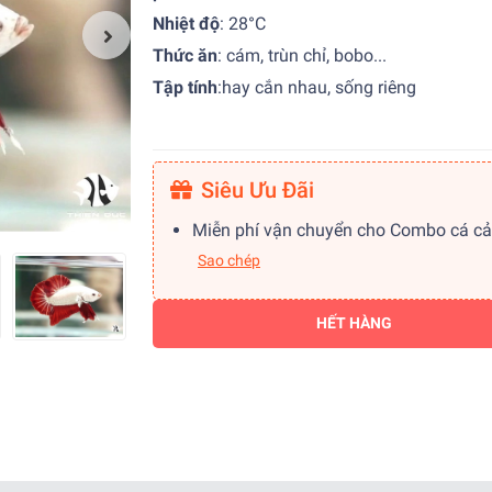
Nhiệt độ
: 28°C
Thức ăn
: cám, trùn chỉ, bobo...
Tập tính
:
hay cắn nhau, sống riêng
Siêu Ưu Đãi
Miễn phí vận chuyển cho Combo cá c
Sao chép
HẾT HÀNG