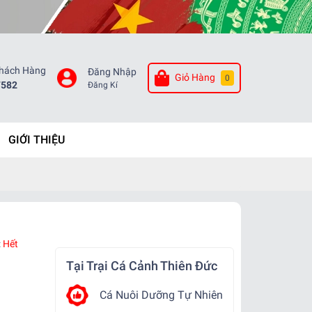
Khách Hàng
Đăng Nhập
Giỏ Hàng
0
7582
Đăng Kí
GIỚI THIỆU
:
Hết
Tại Trại Cá Cảnh Thiên Đức
Cá Nuôi Dưỡng Tự Nhiên