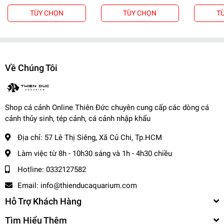
- Nội thành: + Hỏa Tốc: 1-2 tiếng ( Tính theo phí grab )
TÙY CHỌN
TÙY CHỌN
T
+ Nhanh : 1- 2 ngày
- Tỉnh Miền Nam và Miền Trung: + 2 - 3 ngày
- Tỉnh Miền Bắc: + 2 - 3 ngày
-------------------------------------
Về Chúng Tôi
,
Cá Cảnh Thiên Đức
☎️
Hotline (Zalo): 0332127582 / 0982577871
Shop cá cảnh Online Thiên Đức chuyên cung cấp các dòng cá
🌎
Website:
cacanhthienduc.com
cảnh thủy sinh, tép cảnh, cá cảnh nhập khẩu
📧
Email : info@thienducaquarium.com
Địa chỉ:
57 Lê Thị Siêng, Xã Củ Chi, Tp.HCM
Địa chỉ: 57 Lê Thị Siêng, Ấp Tiền, Tân Thông Hội, Củ Chi
#cacanh #cathuysinh #caneon #cacanhgiare #thuysinhgiare
Làm việc từ 8h - 10h30 sáng và 1h - 4h30 chiều
Cảm ơn quý khách đã tin tưởng và ủng hộ
❤️❤️❤️❤️
Hotline:
0332127582
Email:
info@thienducaquarium.com
Hỗ Trợ Khách Hàng
Tìm Hiểu Thêm