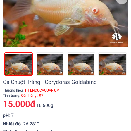
Cá Chuột Trắng - Corydoras Goldabino
Thương hiệu:
THIENDUCAQUARIUM
Tình trạng:
Còn hàng : 97
15.000₫
16.500₫
pH
: 7
Nhiệt độ
:
26-28°C