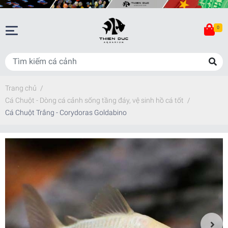
0
Trang chủ
/
Cá Chuột - Dòng cá cảnh sống tầng đáy, vệ sinh hồ cá tốt
/
Cá Chuột Trắng - Corydoras Goldabino