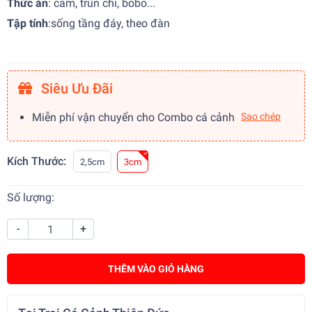
Thức ăn
: cám, trùn chỉ, bobo...
Tập tính
:
sống tầng đáy, theo đàn
Siêu Ưu Đãi
Miễn phí vận chuyển cho Combo cá cảnh
Sao chép
Kích Thước:
2,5cm
3cm
Số lượng:
-
+
THÊM VÀO GIỎ HÀNG