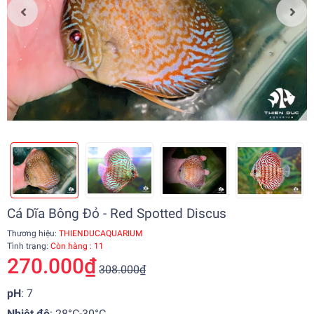
Cá Dĩa Bông Đỏ - Red Spotted Discus
Thương hiệu:
THIENDUCAQUARIUM
Tình trạng:
Còn hàng : 11
270.000₫
308.000₫
pH
: 7
Nhiệt độ
:
28°C-30°C