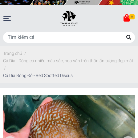
0
Trang chủ
/
Cá Dĩa - Dòng cá nhiều màu sắc, hoa văn trên thân ấn tượng đẹp mắt
/
Cá Dĩa Bông Đỏ - Red Spotted Discus