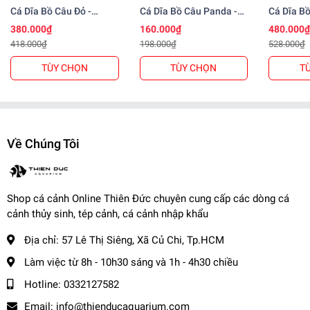
-------------------------------------
Cá Dĩa Bồ Câu Đỏ -
Cá Dĩa Bồ Câu Panda -
Cá Dĩa B
📌
Vận Chuyển:
Pigeon Red Discus
Pigeon Red Panda
Pi
380.000₫
160.000₫
480.000
Discus
418.000₫
198.000₫
528.000₫
Kể từ khi đơn hàng đã bàn giao cho đơn vị vận chuyển.
- Nội thành: + Hỏa Tốc: 1-2 tiếng ( Tính theo phí grab )
TÙY CHỌN
TÙY CHỌN
T
+ Nhanh : 1- 2 ngày
- Tỉnh Miền Nam và Miền Trung: + 2 - 3 ngày
- Tỉnh Miền Bắc: + 2 - 3 ngày
-------------------------------------
Về Chúng Tôi
,
Cá Cảnh Thiên Đức
☎️
Hotline (Zalo): 0332127582 / 0982577871
Shop cá cảnh Online Thiên Đức chuyên cung cấp các dòng cá
🌎
Website:
cacanhthienduc.com
cảnh thủy sinh, tép cảnh, cá cảnh nhập khẩu
📧
Email : info@thienducaquarium.com
Địa chỉ:
57 Lê Thị Siêng, Xã Củ Chi, Tp.HCM
Địa chỉ: 57 Lê Thị Siêng, Ấp Tiền, Tân Thông Hội, Củ Chi
#cacanh #cathuysinh #caneon #cacanhgiare #thuysinhgiare
Làm việc từ 8h - 10h30 sáng và 1h - 4h30 chiều
Cảm ơn quý khách đã tin tưởng và ủng hộ
❤️❤️❤️❤️
Hotline:
0332127582
Email:
info@thienducaquarium.com