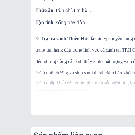
Thức ăn
:
trùn chỉ, tim bò...
Tập tính
:
sống bày đàn
✨
Trại cá cảnh Thiên Đứ
c là đơn vị chuyên cung 
trang trại hàng đầu trong lĩnh vực cá cảnh tại TP
đến những dòng cá cảnh thủy sinh chất lượng và mớ
✨
Cá nuôi dưỡng và sinh sản tại trại, đảm bảo khỏe
✨
Cá nhập khẩu rõ nguồn gốc, màu sắc vượt trội, kh
-------------------------------------
✨
Ngoài ra khi mua hàng, trại còn BẢO HÀNH C
✨
Khi nhận hàng vui lòng quay video kiểm tra thùng
-------------------------------------
📌
Vận Chuyển:
Kể từ khi đơn hàng đã bàn giao cho đơn vị vận chu