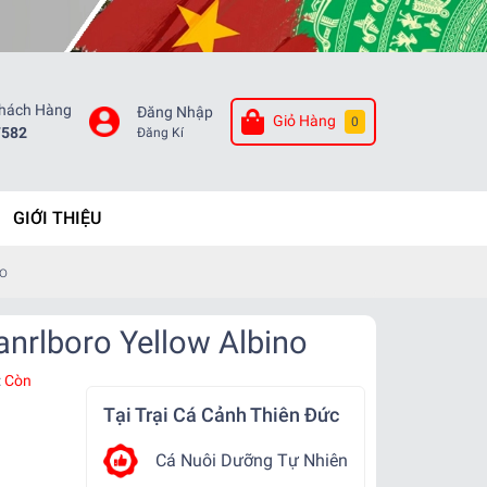
Khách Hàng
Đăng Nhập
Giỏ Hàng
0
7582
Đăng Kí
GIỚI THIỆU
no
anrlboro Yellow Albino
:
Còn
Tại Trại Cá Cảnh Thiên Đức
Cá Nuôi Dưỡng Tự Nhiên