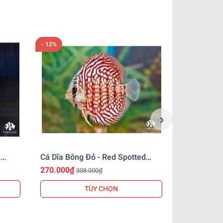
- 12%
- 9%
n
Cá Dĩa Bông Đỏ - Red Spotted
Cá Dĩa Bôn
Discus
Discus
270.000₫
380.000₫
308.000₫
4
TÙY CHỌN