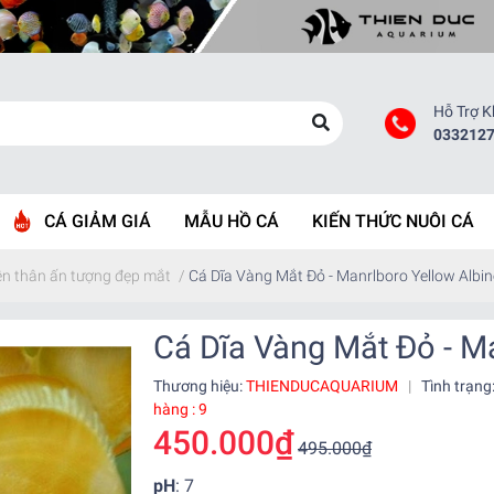
Hỗ Trợ 
033212
CÁ GIẢM GIÁ
MẪU HỒ CÁ
KIẾN THỨC NUÔI CÁ
rên thân ấn tượng đẹp mắt
/
Cá Dĩa Vàng Mắt Đỏ - Manrlboro Yellow Albi
Cá Dĩa Vàng Mắt Đỏ - M
Thương hiệu:
THIENDUCAQUARIUM
|
Tình trạng
hàng : 9
450.000₫
495.000₫
pH
: 7