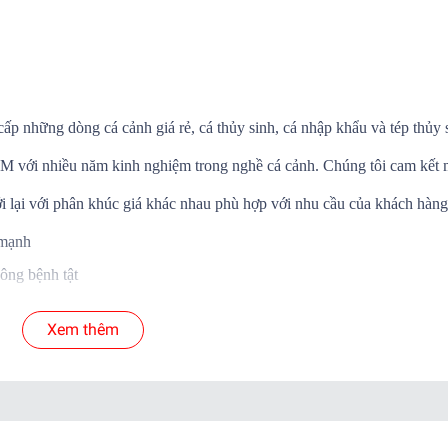
cấp những dòng cá cảnh giá rẻ, cá thủy sinh, cá nhập khẩu và tép thủy 
.HCM với nhiều năm kinh nghiệm trong nghề cá cảnh. Chúng tôi cam kết
i lại với phân khúc giá khác nhau phù hợp với nhu cầu của khách hàng
 mạnh
ông bệnh tật
Á SỐNG đến tay khách hàng
Xem thêm
 cá để shop xử lý nếu có hư hao.
yển.