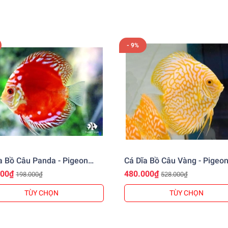
ab )
- 9%
, Củ Chi
nhgiare
️
a Bồ Câu Panda - Pigeon
Cá Dĩa Bồ Câu Vàng - Pigeo
anda Discus
Yellow Discus
000₫
480.000₫
198.000₫
528.000₫
TÙY CHỌN
TÙY CHỌN