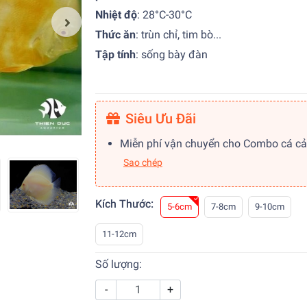
Nhiệt độ
:
28°C-30°C
Thức ăn
:
trùn chỉ, tim bò...
Tập tính
:
sống bày đàn
Siêu Ưu Đãi
Miễn phí vận chuyển cho Combo cá c
Sao chép
Kích Thước:
5-6cm
7-8cm
9-10cm
11-12cm
Số lượng:
-
+