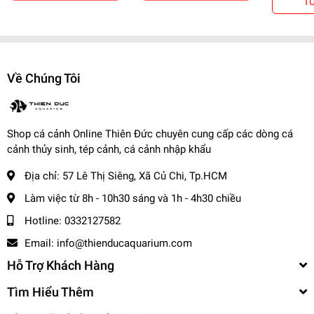
T
+ Nhanh : 1- 2 ngày
- Tỉnh Miền Nam và Miền Trung: + 2 - 3 ngày
- Tỉnh Miền Bắc: + 2 - 3 ngày
-------------------------------------
Về Chúng Tôi
,
Cá Cảnh Thiên Đức
Shop cá cảnh Online Thiên Đức chuyên cung cấp các dòng cá
☎️
Hotline (Zalo): 0332127582 / 0982577871
cảnh thủy sinh, tép cảnh, cá cảnh nhập khẩu
🌎
Website:
cacanhthienduc.com
📧
Email : info@thienducaquarium.com
Địa chỉ:
57 Lê Thị Siêng, Xã Củ Chi, Tp.HCM
Địa chỉ: 57 Lê Thị Siêng, Ấp Tiền, Tân Thông Hội, Củ Chi
Làm việc từ 8h - 10h30 sáng và 1h - 4h30 chiều
#cacanh #cathuysinh #caneon #cacanhgiare #thuysinhgiare
Hotline:
0332127582
Cảm ơn quý khách đã tin tưởng và ủng hộ
❤️❤️❤️❤️
Email:
info@thienducaquarium.com
Hỗ Trợ Khách Hàng
Tìm Hiểu Thêm