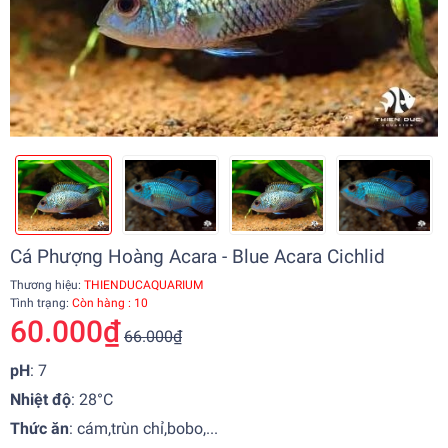
Cá Phượng Hoàng Acara - Blue Acara Cichlid
Thương hiệu:
THIENDUCAQUARIUM
Tình trạng:
Còn hàng : 10
60.000₫
66.000₫
pH
: 7
Nhiệt độ
:
28°C
Thức ăn
: cám,trùn chỉ,bobo,...